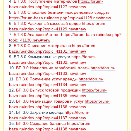
4.
БП 3.0 Поступление материалов
https://forum-
baza.ru/index.php?topic=41127.new#new
5.
БП 3.0 Списание безналичных денежных средств
https://forum-baza.ru/index.php?topic=41128.new#new
6.
БП 3.0 Расходный кассовый ордер
https://forum-
baza.ru/index.php?topic=41129.new#new
7.
БП 3.0 Авансовый отчет
https://forum-baza.ru/index.php?
topic=41130.new#new
8.
БП 3.0 Списание материалов
https://forum-
baza.ru/index.php?topic=41131.new#new
9. БП 3.0 Коммунальные услуги
https://forum-
baza.ru/index.php?topic=41132.new#new
10.
БП 3.0 Начисление заработной платы
https://forum-
baza.ru/index.php?topic=41133.new#new
11.
БП 3.0 Получение услуг аренды
https://forum-
baza.ru/index.php?topic=41134.new#new
12.
БП 3.0 Выпуск готовой продукции
https://forum-
baza.ru/index.php?topic=41135.new#new
13.
БП 3.0 Реализация товаров и услуг
https://forum-
baza.ru/index.php?topic=41136.new#new
14. БП 3.0 Закрытие месяца
https://forum-
baza.ru/index.php?topic=41137.new#new
15.
БП 3.0 Создание баланса
https://forum-
baza.ru/index.php?topic=41138.new#new