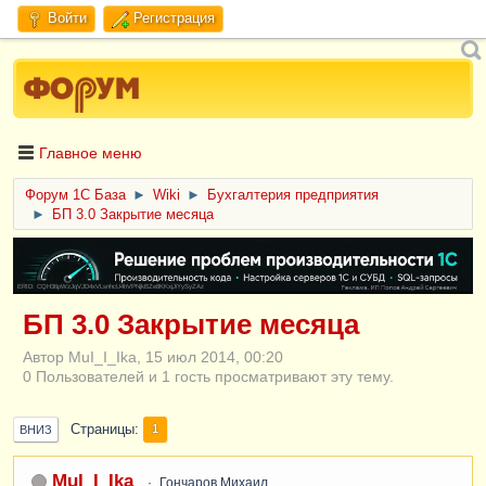
Войти
Регистрация
Главное меню
Форум 1C База
►
Wiki
►
Бухгалтерия предприятия
►
БП 3.0 Закрытие месяца
ERID: CQH36pWzJqVJD4xVLsnhcU4hVPNjkBZe8KKxjJiYySyZAz
БП 3.0 Закрытие месяца
Автор MuI_I_Ika, 15 июл 2014, 00:20
0 Пользователей и 1 гость просматривают эту тему.
Страницы
1
ВНИЗ
MuI_I_Ika
Гончаров Михаил