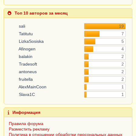
Топ 10 авторов за месяц
sali
19
Tatitutu
7
LizkaSosiska
5
Afinogen
4
balakin
2
Tradesoft
2
antoneus
2
fruitella
2
AlexMainCoon
1
Slava1C
1
Информация
Правила форума
Разместить рекламу
Политика в отношении обработки персональных данных