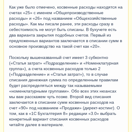
Как уже было отмечено, косвенные расходы находятся на
счетах «25» с именем «Общепроизводственные
расходы» и «26» под названием «Общехозяйственные
расходы». Как мы писали ранее, эти расходы сразу в
себестоимость не могут быть списаны. В бухучете есть
два варианта закрытия подобных счетов. Первый из
предложенных вариантов заключается в списании сумм в
основное производство на такой счет как «20».
Поскольку вышеназванный счет имеет 3 субконтно
(«Статья затрат» «Подразделение» и «Номенклатурная
группа»), а счета косвенных расходов только 2
(«Подразделение» и «Статья затрат»), то в случае
списания денежная сумма по определенным правилам
будет распределяться между так называемыми
«номенклатурными группами». Обо всех этих нюансах
мы вам расскажем чуть позже. Второй вид списания
заключается в списании сумм косвенных расходов на
счет «90» под названием «Продажи» (директ-костинг). О
том, как в «1С Бухгалтерия 8» редакции «3.0» выбрать
конкретный вариант списания косвенных расходов
читайте далее в материале.