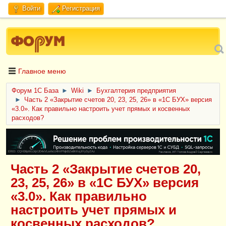
Войти
Регистрация
Главное меню
Форум 1C База
►
Wiki
►
Бухгалтерия предприятия
►
Часть 2 «Закрытие счетов 20, 23, 25, 26» в «1С БУХ» версия
«3.0». Как правильно настроить учет прямых и косвенных
расходов?
ERID: CQH36pWzJqVJD4xVLsnhcU4hVPNjkBZe8KKxjJiYySyZAz
Часть 2 «Закрытие счетов 20,
23, 25, 26» в «1С БУХ» версия
«3.0». Как правильно
настроить учет прямых и
косвенных расходов?