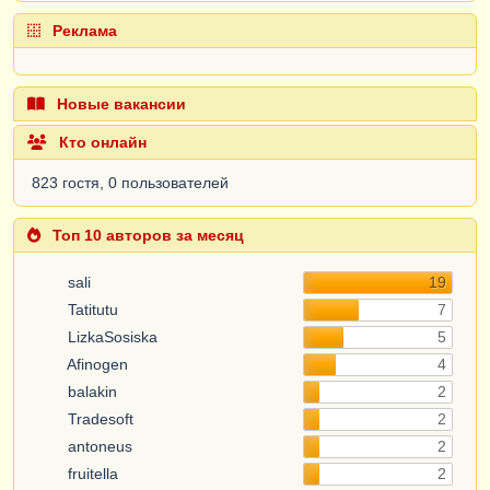
Реклама
Новые вакансии
Кто онлайн
823 гостя, 0 пользователей
Топ 10 авторов за месяц
sali
19
Tatitutu
7
LizkaSosiska
5
Afinogen
4
balakin
2
Tradesoft
2
antoneus
2
fruitella
2