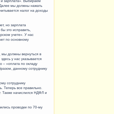
 и зарплата». Выбираем
 Далее мы должны нажать
считывается налог на доходы
ет, но зарплата
 бы это исправить,
рском учете». У нас
чет по основному
, мы должны вернуться в
здесь у нас указывается
о – «оплата по окладу
бразом, данному сотруднику
ому сотруднику
. Теперь все правильно.
ту. Также начислился НДФЛ и
вились проводки по 70-му