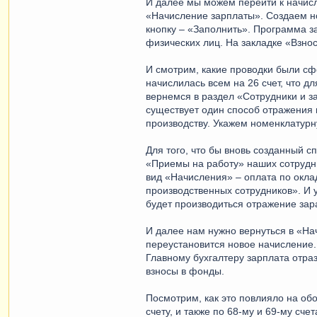
И далее мы можем перейти к начисл
«Начисление зарплаты». Создаем н
кнопку – «Заполнить». Программа з
физических лиц. На закладке «Взно
И смотрим, какие проводки были сф
начислилась всем на 26 счет, что дл
вернемся в раздел «Сотрудники и з
существует один способ отражения 
производству. Укажем номенклатурну
Для того, что бы вновь созданный с
«Приемы на работу» наших сотрудни
вид «Начисления» – оплата по оклад
производственных сотрудников». И 
будет производиться отражение зара
И далее нам нужно вернуться в «На
переустановится новое начисление.
Главному бухгалтеру зарплата отраз
взносы в фонды.
Посмотрим, как это повлияло на об
счету, и также по 68-му и 69-му счет