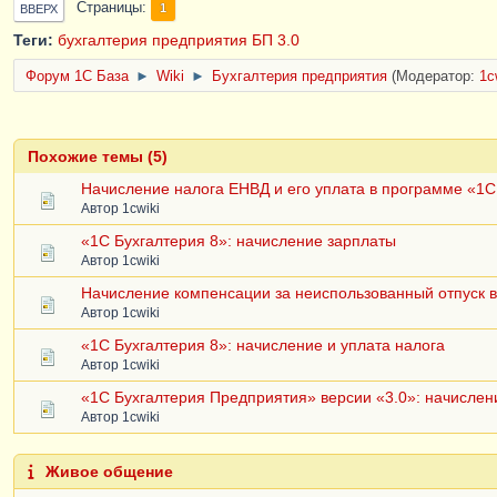
Страницы
1
ВВЕРХ
Теги:
бухгалтерия предприятия
БП 3.0
Форум 1C База
►
Wiki
►
Бухгалтерия предприятия
(Модератор:
1c
Похожие темы (5)
Начисление налога ЕНВД и его уплата в программе «1С
Автор
1cwiki
«1С Бухгалтерия 8»: начисление зарплаты
Автор
1cwiki
Начисление компенсации за неиспользованный отпуск в
Автор
1cwiki
«1С Бухгалтерия 8»: начисление и уплата налога
Автор
1cwiki
«1С Бухгалтерия Предприятия» версии «3.0»: начислен
Автор
1cwiki
Живое общение