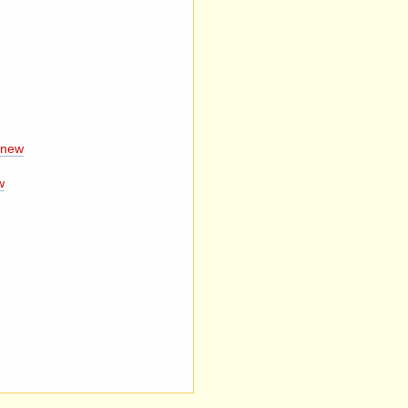
#new
w