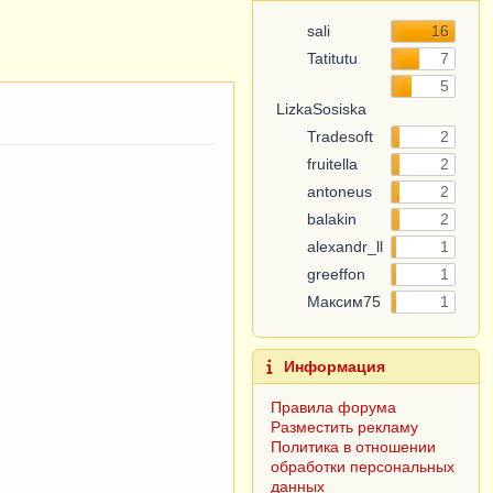
sali
16
Tatitutu
7
5
LizkaSosiska
Tradesoft
2
fruitella
2
antoneus
2
balakin
2
alexandr_ll
1
greeffon
1
Максим75
1
Информация
Правила форума
Разместить рекламу
Политика в отношении
обработки персональных
данных