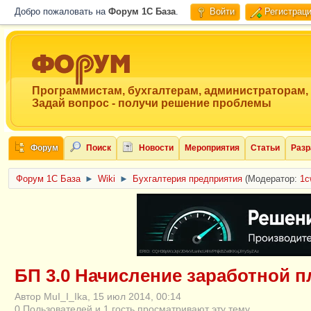
Добро пожаловать на
Форум 1C База
.
Войти
Регистрац
Программистам, бухгалтерам, администраторам,
Задай вопрос - получи решение проблемы
Форум
Поиск
Новости
Мероприятия
Статьи
Разр
Форум 1C База
►
Wiki
►
Бухгалтерия предприятия
(Модератор:
1c
ERID: CQH36pWzJqVJD4xVLsnhcU4hVPNjkBZe8KKxjJiYySyZAz
БП 3.0 Начисление заработной 
Автор MuI_I_Ika, 15 июл 2014, 00:14
0 Пользователей и 1 гость просматривают эту тему.