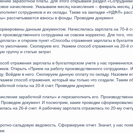
ению заработной платы. Для этого открываем раздел «Сотрудники
овое начисление. Указываем месяц начисления – февраль месяц.
аполняет сотрудников и их оклады. Также на закладке «НДФЛ» рас
сы» рассчитываются взносы в фонды. Проводим документ.
ормированы данным документом. Начислилась зарплата на 70-й сч
я производственного сотрудника не совсем корректно. Для того, что
арплата» и откроем пункт «Способы отражения зарплаты в бухгалте
по умолчанию. Скопируем его. Укажем способ отражения на 20-й с
ю группу и статью затрат.
пособ отражения зарплаты в бухгалтерском учете у нас применился
ков. Открыть «Прием на работу производственного сотрудника». И 
у. Войдем в него. Скопируем данную оплату по окладу. Назовем ег
укажем способ отражения, который мы только что создали. Таким о
ботной платы на 20-й счет. Проведем документ.
числение заработной платы» и перезаполнить его. Производственн
 Проведем документ. И посмотрим, какие проводки сформировались
илась на 26-й счет. А рабочему зарплата отразилась по 20-му сче
оротно-сальдовую ведомость. Сформируем отчет. Значит, у нас поя
ам.