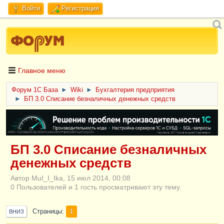
Войти
Регистрация
Главное меню
Форум 1C База
►
Wiki
►
Бухгалтерия предприятия
►
БП 3.0 Списание безналичных денежных средств
ERID: CQH36pWzJqVJD4xVLsnhcU4hVPNjkBZe8KKxjJiYySyZAz
БП 3.0 Списание безналичных
денежных средств
Автор MuI_I_Ika, 15 июл 2014, 00:08
0 Пользователей и 1 гость просматривают эту тему.
Страницы
1
ВНИЗ