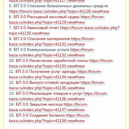
baza.ru/index.php?topic=41127.new#new
5. БП 3.0 Списание безналичных денежных средств
https://forum-baza.ru/index.php?topic=41128.new#new
6.
БП 3.0 Расходный кассовый ордер
https://forum-
baza.ru/index.php?topic=41129.new#new
7.
БП 3.0 Авансовый отчет
https://forum-baza.ru/index.php?
topic=41130.new#new
8.
БП 3.0 Списание материалов
https://forum-
baza.ru/index.php?topic=41131.new#new
9. БП 3.0 Коммунальные услуги
https://forum-
baza.ru/index.php?topic=41132.new#new
10.
БП 3.0 Начисление заработной платы
https://forum-
baza.ru/index.php?topic=41133.new#new
11.
БП 3.0 Получение услуг аренды
https://forum-
baza.ru/index.php?topic=41134.new#new
12.
БП 3.0 Выпуск готовой продукции
https://forum-
baza.ru/index.php?topic=41135.new#new
13.
БП 3.0 Реализация товаров и услуг
https://forum-
baza.ru/index.php?topic=41136.new#new
14.
БП 3.0 Закрытие месяца
https://forum-
baza.ru/index.php?topic=41137.new#new
15.
БП 3.0 Создание баланса
https://forum-
baza.ru/index.php?topic=41138.new#new