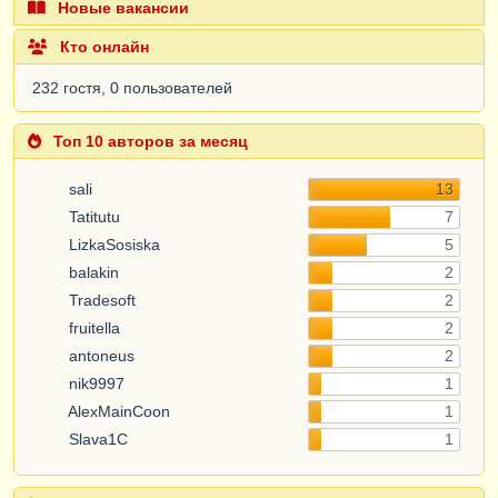
Новые вакансии
Кто онлайн
232 гостя, 0 пользователей
Топ 10 авторов за месяц
sali
13
Tatitutu
7
LizkaSosiska
5
balakin
2
Tradesoft
2
fruitella
2
antoneus
2
nik9997
1
AlexMainCoon
1
Slava1C
1