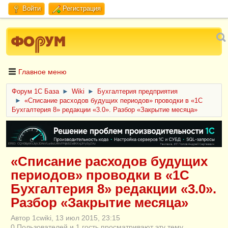
Войти
Регистрация
Главное меню
Форум 1C База
►
Wiki
►
Бухгалтерия предприятия
►
«Списание расходов будущих периодов» проводки в «1С
Бухгалтерия 8» редакции «3.0». Разбор «Закрытие месяца»
ERID: CQH36pWzJqVJD4xVLsnhcU4hVPNjkBZe8KKxjJiYySyZAz
«Списание расходов будущих
периодов» проводки в «1С
Бухгалтерия 8» редакции «3.0».
Разбор «Закрытие месяца»
Автор 1cwiki, 13 июл 2015, 23:15
0 Пользователей и 1 гость просматривают эту тему.