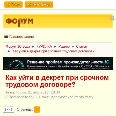
Войти
Регистрация
Главное меню
Форум 1C База
►
КУРИЛКА
►
Разное
►
Статьи
►
Как уйти в декрет при срочном трудовом договоре?
ERID: CQH36pWzJqVJD4xVLsnhcU4hVPNjkBZe8KKxjJiYySyZAz
Как уйти в декрет при срочном
трудовом договоре?
Автор topics, 21 апр 2016, 19:33
0 Пользователей и 1 гость просматривают эту тему.
Страницы
1
ВНИЗ