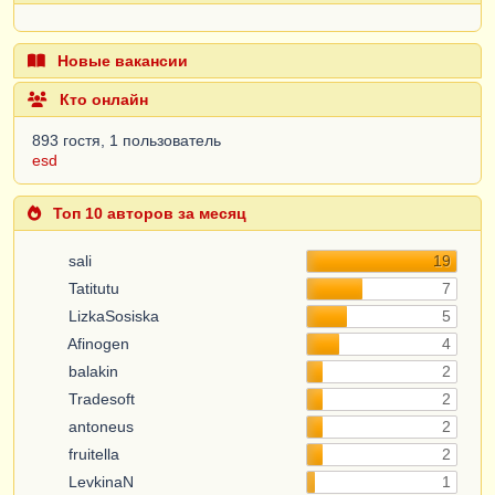
Новые вакансии
Кто онлайн
893 гостя, 1 пользователь
esd
Топ 10 авторов за месяц
sali
19
Tatitutu
7
LizkaSosiska
5
Afinogen
4
balakin
2
Tradesoft
2
antoneus
2
fruitella
2
LevkinaN
1