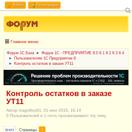
Войти
Регистрация
Главное меню
Форум 1C База
►
Форум 1С - ПРЕДПРИЯТИЕ 8.0 8.1 8.2 8.3 8.4
►
Пользователям 1С Предприятие 8
►
Контроль остатков в заказе УТ11
ERID: CQH36pWzJqVJD4xVLsnhcU4hVPNjkBZe8KKxjJiYySyZAz
Контроль остатков в заказе
УТ11
Автор magnifico61, 01 июн 2015, 16:14
0 Пользователей и 1 гость просматривают эту тему.
Страницы
1
ВНИЗ