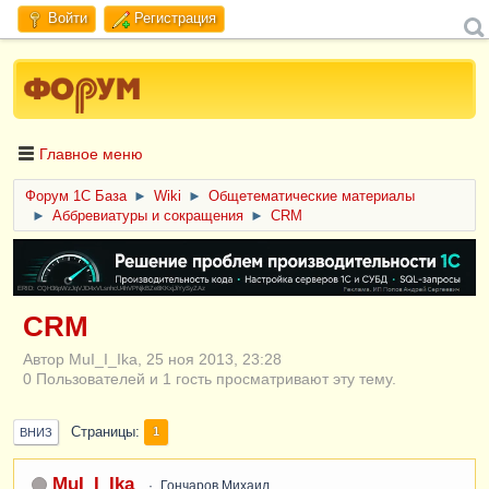
Войти
Регистрация
Главное меню
Форум 1C База
►
Wiki
►
Общетематические материалы
►
Аббревиатуры и сокращения
►
CRM
ERID: CQH36pWzJqVJD4xVLsnhcU4hVPNjkBZe8KKxjJiYySyZAz
CRM
Автор MuI_I_Ika, 25 ноя 2013, 23:28
0 Пользователей и 1 гость просматривают эту тему.
Страницы
1
ВНИЗ
MuI_I_Ika
Гончаров Михаил