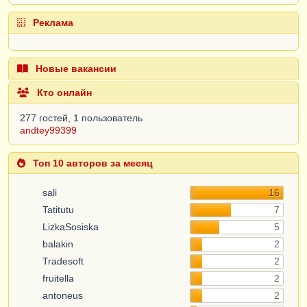
Реклама
Новые вакансии
Кто онлайн
277 гостей, 1 пользователь
andtey99399
Топ 10 авторов за месяц
sali
16
Tatitutu
7
LizkaSosiska
5
balakin
2
Tradesoft
2
fruitella
2
antoneus
2