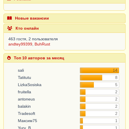
Новые вакансии
Кто онлайн
463 гостя, 2 пользователя
andtey99399
,
BuhRust
Топ 10 авторов за месяц
sali
14
Tatitutu
8
LizkaSosiska
5
fruitella
2
antoneus
2
balakin
2
Tradesoft
2
Максим75
1
Yury_B
1