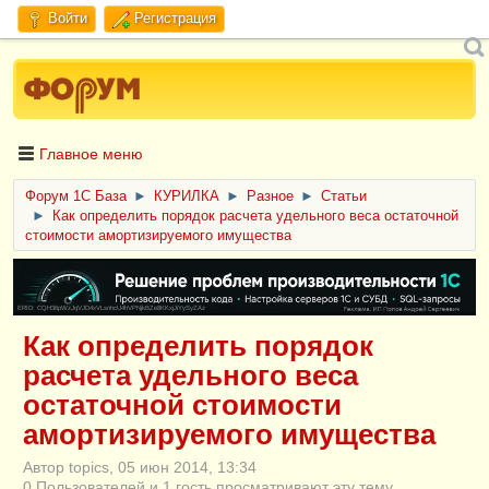
Войти
Регистрация
Главное меню
Форум 1C База
►
КУРИЛКА
►
Разное
►
Статьи
►
Как определить порядок расчета удельного веса остаточной
стоимости амортизируемого имущества
ERID: CQH36pWzJqVJD4xVLsnhcU4hVPNjkBZe8KKxjJiYySyZAz
Как определить порядок
расчета удельного веса
остаточной стоимости
амортизируемого имущества
Автор topics, 05 июн 2014, 13:34
0 Пользователей и 1 гость просматривают эту тему.