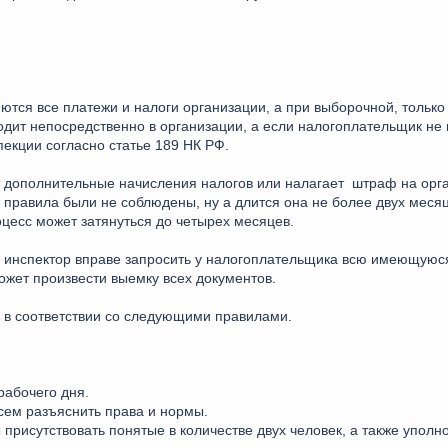
ются все платежи и налоги организации, а при выборочной, тольк
одит непосредственно в организации, а если налогоплательщик не 
пекции согласно статье 189 НК РФ.
т дополнительные начисления налогов или налагает штраф на орг
ти правила были не соблюдены, ну а длится она не более двух мес
цесс может затянуться до четырех месяцев.
 инспектор вправе запросить у налогоплательщика всю имеющуюся
ожет произвести выемку всех документов.
 в соответствии со следующими правилами.
рабочего дня.
сем разъяснить права и нормы.
присутствовать понятые в количестве двух человек, а также упол