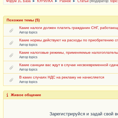
Форум 1C База
►
КУРИЛКА
►
Разное
►
Статьи
(Модератор:
topi
Похожие темы (5)
Какие налоги должен платить гражданин СНГ, работающ
Автор
topics
Какие нормы действуют на расходы по приобретению с
Автор
topics
Какие налоговые режимы, применяемые налогоплатель
Автор
topics
Какие санкции вас ждут в случае несвоевременной сдач
Автор
topics
В каких случаях НДС на рекламу не начисляется
Автор
topics
Живое общение
Зарегистрируйся и задай свой 