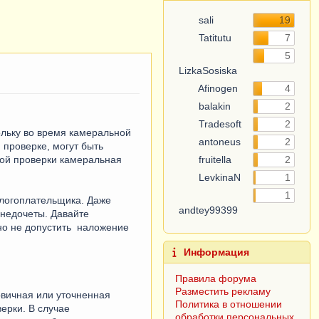
sali
19
Tatitutu
7
5
LizkaSosiska
Afinogen
4
balakin
2
Tradesoft
2
ольку во время камеральной
antoneus
2
 проверке, могут быть
ной проверки камеральная
fruitella
2
LevkinaN
1
1
алогоплательщика. Даже
andtey99399
 недочеты. Давайте
но не допустить наложение
Информация
Правила форума
Разместить рекламу
рвичная или уточненная
Политика в отношении
ерки. В случае
обработки персональных