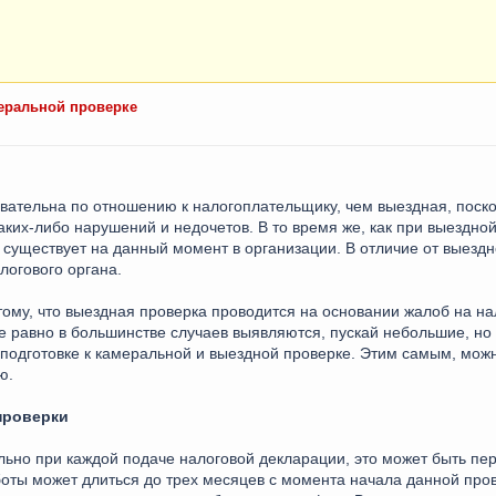
меральной проверке
вательна по отношению к налогоплательщику, чем выездная, поск
ких-либо нарушений и недочетов. В то время же, как при выездной
существует на данный момент в организации. В отличие от выезд
логового органа.
тому, что выездная проверка проводится на основании жалоб на н
е равно в большинстве случаев выявляются, пускай небольшие, но
подготовке к камеральной и выездной проверке. Этим самым, мож
ю.
проверки
льно при каждой подаче налоговой декларации, это может быть пе
ты может длиться до трех месяцев с момента начала данной пров