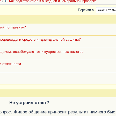
cs
)
►
Как подготовиться к выездной и камеральной проверке
Перейти в
ий по патенту?
пецодежды и средств индивидуальной защиты?
щиком, освобождают от имущественных налогов
и отчетности
Не устроил ответ?
вопрос. Живое общение приносит результат намного быс