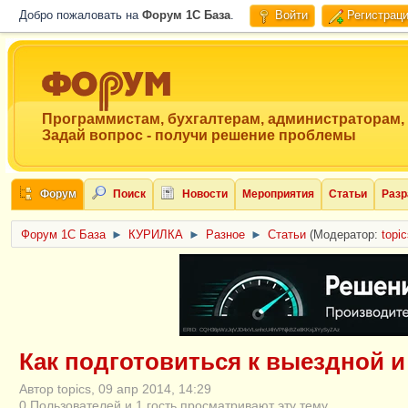
Добро пожаловать на
Форум 1C База
.
Войти
Регистрац
Программистам, бухгалтерам, администраторам,
Задай вопрос - получи решение проблемы
Форум
Поиск
Новости
Мероприятия
Статьи
Разр
Форум 1C База
►
КУРИЛКА
►
Разное
►
Статьи
(Модератор:
topi
ERID: CQH36pWzJqVJD4xVLsnhcU4hVPNjkBZe8KKxjJiYySyZAz
Как подготовиться к выездной 
Автор topics, 09 апр 2014, 14:29
0 Пользователей и 1 гость просматривают эту тему.