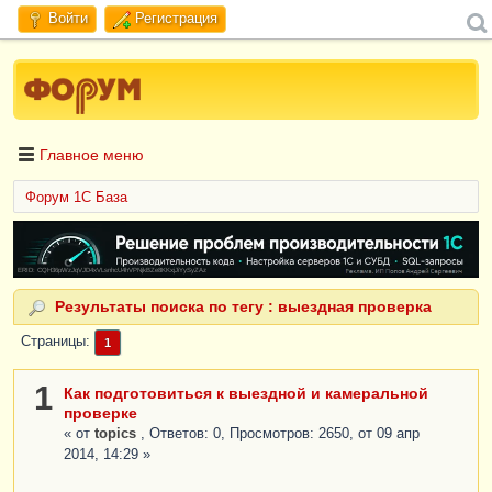
Войти
Регистрация
Главное меню
Форум 1C База
ERID: CQH36pWzJqVJD4xVLsnhcU4hVPNjkBZe8KKxjJiYySyZAz
Результаты поиска по тегу : выездная проверка
Страницы
1
1
Как подготовиться к выездной и камеральной
проверке
« от
topics
, Ответов: 0, Просмотров: 2650, от 09 апр
2014, 14:29 »