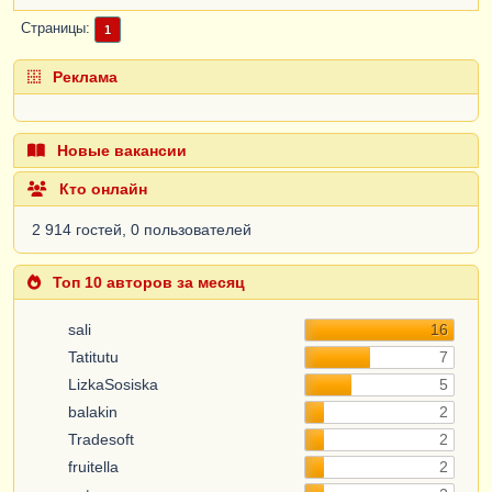
Страницы
1
Реклама
Новые вакансии
Кто онлайн
2 914 гостей, 0 пользователей
Топ 10 авторов за месяц
sali
16
Tatitutu
7
LizkaSosiska
5
balakin
2
Tradesoft
2
fruitella
2