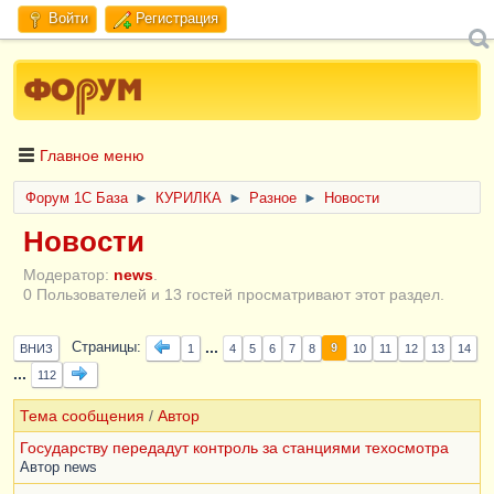
Войти
Регистрация
Главное меню
Форум 1C База
►
КУРИЛКА
►
Разное
►
Новости
Новости
Модератор:
news
.
0 Пользователей и 13 гостей просматривают этот раздел.
...
Страницы
9
ВНИЗ
1
4
5
6
7
8
10
11
12
13
14
...
112
Тема сообщения
/
Автор
Государству передадут контроль за станциями техосмотра
Автор
news