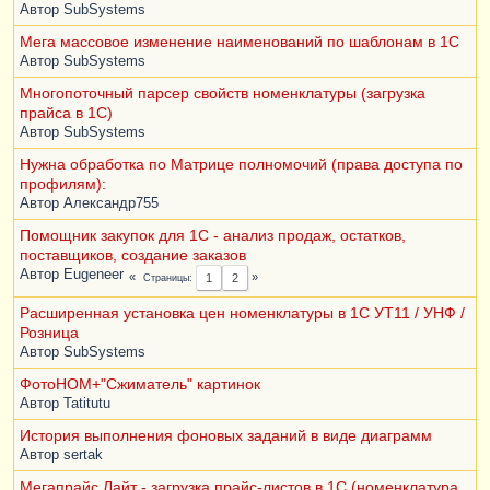
Автор
SubSystems
Мега массовое изменение наименований по шаблонам в 1С
Автор
SubSystems
Многопоточный парсер свойств номенклатуры (загрузка
прайса в 1С)
Автор
SubSystems
Нужна обработка по Матрице полномочий (права доступа по
профилям):
Автор
Александр755
Помощник закупок для 1С - анализ продаж, остатков,
поставщиков, создание заказов
Автор
Eugeneer
Страницы
1
2
Расширенная установка цен номенклатуры в 1С УТ11 / УНФ /
Розница
Автор
SubSystems
ФотоНОМ+"Сжиматель" картинок
Автор
Tatitutu
История выполнения фоновых заданий в виде диаграмм
Автор
sertak
Мегапрайс Лайт - загрузка прайс-листов в 1С (номенклатура,