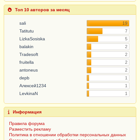
Топ 10 авторов за месяц
sali
19
Tatitutu
7
LizkaSosiska
5
balakin
2
Tradesoft
2
fruitella
2
antoneus
2
depb
1
Алексей1234
1
LevkinaN
1
Информация
Правила форума
Разместить рекламу
Политика в отношении обработки персональных данных