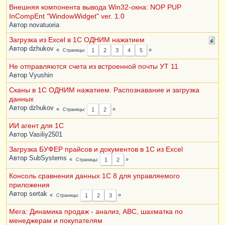
Внешняя компонента вывода Win32-окна: NOP PUP
InCompEnt "WindowWidget" ver. 1.0
Автор
novatuoria
Загрузка из Excel в 1С ОДНИМ нажатием
Автор
dzhukov
Страницы
1
2
3
4
5
Не отправляются счета из встроенной почты УТ 11
Автор
Vyushin
Сканы в 1С ОДНИМ нажатием. Распознавание и загрузка
данных
Автор
dzhukov
Страницы
1
2
ИИ агент для 1С
Автор
Vasiliy2501
Загрузка БУФЕР прайсов и документов в 1С из Excel
Автор
SubSystems
Страницы
1
2
Консоль сравнения данных 1C 8 для управляемого
приложения
Автор
sertak
Страницы
1
2
3
Мега: Динамика продаж - анализ, АВС, шахматка по
менеджерам и покупателям