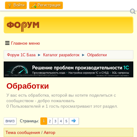
Войти
Регистрация
Главное меню
Форум 1C База
►
Каталог разработок
►
Обработки
ERID: CQH36pWzJqVJD4xVLsnhcU4hVPNjkBZe8KKxjJiYySyZAz
Обработки
У вас есть обработка, которой вы хотите поделиться с
сообществом - добро пожаловать
0 Пользователей и 1 гость просматривают этот раздел.
Страницы
1
ВНИЗ
2
3
4
5
Тема сообщения
/
Автор