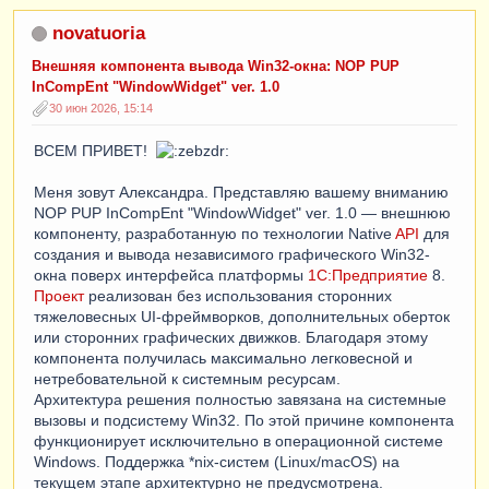
novatuoria
Внешняя компонента вывода Win32-окна: NOP PUP
InCompEnt "WindowWidget" ver. 1.0
30 июн 2026, 15:14
ВСЕМ ПРИВЕТ!
Меня зовут Александра. Представляю вашему вниманию
NOP PUP InCompEnt "WindowWidget" ver. 1.0 — внешнюю
компоненту, разработанную по технологии Native
API
для
создания и вывода независимого графического Win32-
окна поверх интерфейса платформы
1С:Предприятие
8.
Проект
реализован без использования сторонних
тяжеловесных UI-фреймворков, дополнительных оберток
или сторонних графических движков. Благодаря этому
компонента получилась максимально легковесной и
нетребовательной к системным ресурсам.
Архитектура решения полностью завязана на системные
вызовы и подсистему Win32. По этой причине компонента
функционирует исключительно в операционной системе
Windows. Поддержка *nix-систем (Linux/macOS) на
текущем этапе архитектурно не предусмотрена.