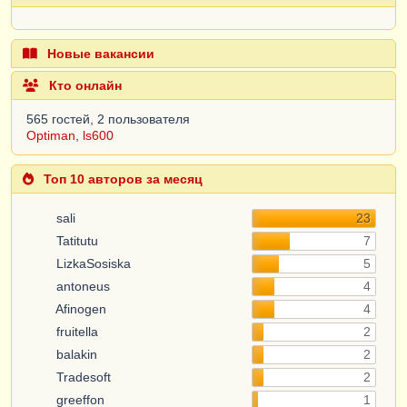
Новые вакансии
Кто онлайн
565 гостей, 2 пользователя
Optiman
,
ls600
Топ 10 авторов за месяц
sali
23
Tatitutu
7
LizkaSosiska
5
antoneus
4
Afinogen
4
fruitella
2
balakin
2
Tradesoft
2
greeffon
1