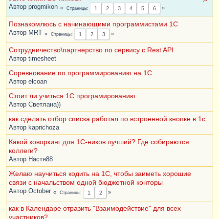
Автор
progmikon
Страницы
1
2
3
4
5
6
Познакомлюсь с начинающими программистами 1С
Автор
MRT
Страницы
1
2
3
Сотрудничество\партнерство по сервису с Rest API
Автор
timesheet
Соревнование по программированию на 1С
Автор
elcoan
Стоит ли учиться 1С програмированию
Автор
Светлана))
как сделать отбор списка работал по встроенной кнопке в 1с
Автор
kaprichoza
Какой коворкинг для 1С-ников лучший? Где собираются
коллеги?
Автор
Настя88
Желаю научиться кодить на 1С, чтобы заиметь хорошие
связи с начальством одной бюджетной конторы
Автор
October
Страницы
1
2
как в Календаре отразить "Взаимодействие" для всех
участников?