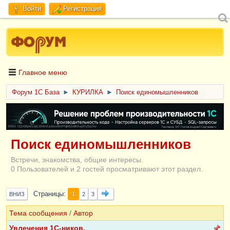
Войти
Регистрация
Главное меню
Форум 1C База
►
КУРИЛКА
►
Поиск единомышленников
ERID: CQH36pWzJqVJD4xVLsnhcU4hVPNjkBZe8KKxjJiYySyZAz
Поиск единомышленников
Встречи, знакомства, общие интересы.
0 Пользователей и 2 гостей просматривают этот раздел.
Страницы
1
ВНИЗ
2
3
Тема сообщения
/
Автор
Увлечения 1С-ников.