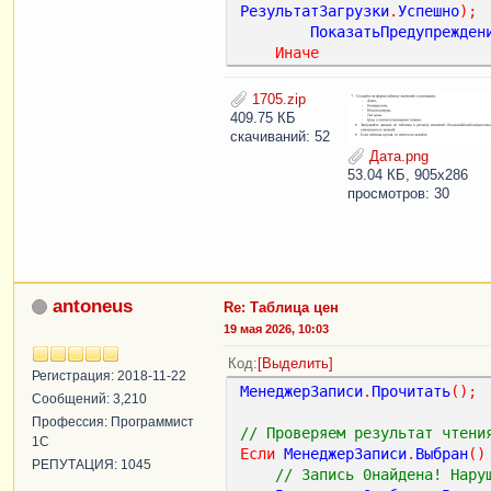
РезультатЗагрузки
.
Успешно
);
ПоказатьПредупрежден
Иначе
ТекстСообщения
=
Стр
%2.%1Пропущено строк (дубли 
1705.zip
Символы
.
ПС
,
Резу
409.75 КБ
ПоказатьПредупрежден
скачиваний: 52
КонецЕсли
;
Дата.png
53.04 КБ, 905x286
просмотров: 30
КонецПроцедуры
&
НаСервере
Функция
ЗагрузитьДанныеНаСер
// Структура для возврат
antoneus
Re: Таблица цен
Результат
=
Новый
Структ
19 мая 2026, 10:03
Результат
.
Вставить
(
"Успе
Код
Выделить
Результат
.
Вставить
(
"Ошиб
Регистрация: 2018-11-22
МенеджерЗаписи
.
Прочитать
();
Сообщений: 3,210
// Обходим строки таблиц
Профессия: Программист
Для
Каждого
СтрокаТаблиц
// Проверяем результат чтени
1С
Если
МенеджерЗаписи
.
Выбран
()
РЕПУТАЦИЯ: 1045
// Блокируем ошибку 
// Запись 0найдена! Нару
// Принудительно чит