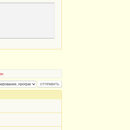
иси
();
резаписать старую 
ен
же существует. 
дена!