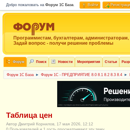
Добро пожаловать на
Форум 1C База
.
Войти
Регистрац
Программистам, бухгалтерам, администраторам,
Задай вопрос - получи решение проблемы
Форум
Поиск
Новости
Мероприятия
Статьи
Разр
Форум 1C База
►
Форум 1С - ПРЕДПРИЯТИЕ 8.0 8.1 8.2 8.3 8.4
►
ERID: CQH36pWzJqVJD4xVLsnhcU4hVPNjkBZe8KKxjJiYySyZAz
Таблица цен
Автор Дмитрий Корнилов, 17 мая 2026, 12:12
0 Пользователей и 1 гость просматривают эту тему.