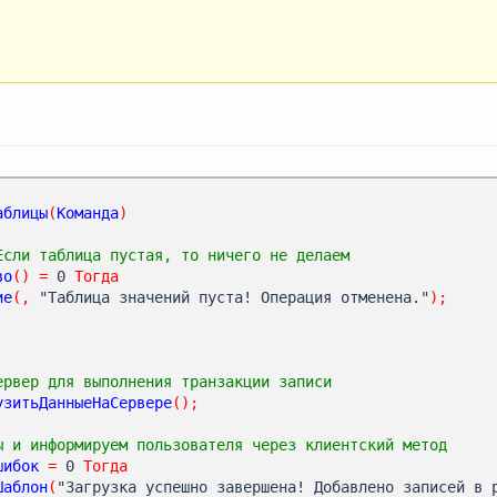
аблицы
(
Команда
)
Если таблица пустая, то ничего не делаем
во
()
=
 0 
Тогда
ие
(,
 "Таблица значений пуста! Операция отменена."
);
ервер для выполнения транзакции записи
узитьДанныеНаСервере
();
ы и информируем пользователя через клиентский метод
шибок
=
 0 
Тогда
Шаблон
(
"Загрузка успешно завершена! Добавлено записей в 