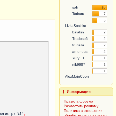
sali
16
Tatitutu
7
5
LizkaSosiska
balakin
2
Tradesoft
2
fruitella
2
antoneus
2
Yury_B
1
nik9997
1
1
AlexMainCoon
Информация
Правила форума
Разместить рекламу
Политика в отношении
регистр: %1"
,
обработки персональных