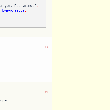
ствует. Пропущено."
,
.
Номенклатура
,
аписи пустых значений
#2
вые поля или дата!"
,
#3
ворю.