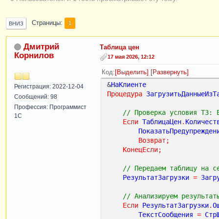
Страницы
1
ВНИЗ
Дмитрий
Таблица цен
Корнилов
17 мая 2026, 12:12
Код
Выделить
Развернуть
&
НаКлиенте
Регистрация: 2022-12-04
Процедура
ЗагрузитьДанныеИзТ
Сообщений: 98
Профессия: Программист
// Проверка условия ТЗ: 
1С
Если
ТаблицаЦен
.
Количест
ПоказатьПредупрежден
Возврат
;
КонецЕсли
;
// Передаем таблицу на с
РезультатЗагрузки
=
Загр
// Анализируем результат
Если
РезультатЗагрузки
.
О
ТекстСообщения
=
Стр