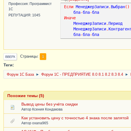
МенеджерЗаписи
=
Рег
Профессия: Программист
Если
МенеджерЗаписи
.
Выбран
()
1С
бла
-
бла
-
бла
// Заполняем уникаль
РЕПУТАЦИЯ: 1045
Иначе
МенеджерЗаписи
.
Perio
МенеджерЗаписи
.
Период
МенеджерЗаписи
.
Контр
МенеджерЗаписи
.
Контраген
МенеджерЗаписи
.
Номен
бла
-
бла
-
бла
МенеджерЗаписи
.
ТипЦе
// Выполняем чтение 
МенеджерЗаписи
.
Прочи
Страницы
1
ВВЕРХ
// Проверяем результ
Теги:
Если
МенеджерЗаписи
.
// Запись найден
Форум 1C База
►
Форум 1С - ПРЕДПРИЯТИЕ 8.0 8.1 8.2 8.3 8.4
►
цену
Результат
.
Ошибок
Сообщить
(
СтрШабл
Похожие темы (5)
Пропущено."
,
ТаблицаЦен
.
И
Вывод цены без учёта скидки
СтрокаТаблицы
.
Номенклатура
,
Автор
Ксения Кондакова
Иначе
Как установить цену с точностью 4 знака после запятой
// Записи с таки
Автор
oxana965
МенеджерЗаписи
.
Ц