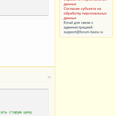
данных
Согласие субъекта на
обработку персональных
ектных записей: 
данных
Email для связи с
администрацией:
#1
сать старую цену
",