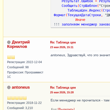
Результат
.
Ошибок
=
Резул
// но в конфигуратор
Сообщить
(
СтрШаблон
(
"Стро
// Данная конструкци
ТаблицаЦен
.
Индекс
(
Стр
ТекущаяДатаСтроки
=
 
Формат
(
ТекущаяДатаСтроки
,
 "Д
Попытка
Иначе
ТекущаяДатаСтрок
!!! 
заполняем
менеджер
занов
Исключение
ТекущаяДатаСтрок
КонецПопытки
;
Дмитрий
Re: Таблица цен
Корнилов
// Проверяем заполне
23 мая 2026, 15:11
Если
Не
ЗначениеЗапо
antoneus
, Здравствуй, что это знач
Или
Не
ЗначениеЗ
Или
Не
ЗначениеЗ
Регистрация: 2022-12-04
Или
Не
ЗначениеЗ
Сообщений: 98
Или
ТекущаяДатаС
Профессия: Программист
1С
Результат
.
Ошибок
Сообщить
(
СтрШабл
antoneus
Re: Таблица цен
ТаблицаЦен
.
Индекс
(
СтрокаТабл
25 мая 2026, 15:28
Продолжить
;
// П
КонецЕсли
;
Если менеджер не прочитался - там 
Регистрация: 2018-11-22
// Инициализируем ме
Сообщений: 3,210
Код
Выделить