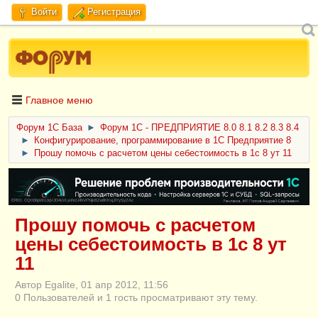
Войти
Регистрация
Главное меню
Форум 1C База
►
Форум 1С - ПРЕДПРИЯТИЕ 8.0 8.1 8.2 8.3 8.4
►
Конфигурирование, программирование в 1С Предприятие 8
►
Прошу помочь с расчетом цены себестоимость в 1с 8 ут 11
ERID: CQH36pWzJqVJD4xVLsnhcU4hVPNjkBZe8KKxjJiYySyZAz
Прошу помочь с расчетом
цены себестоимость в 1с 8 ут
11
Автор Egalite, 01 апр 2012, 11:56
0 Пользователей и 1 гость просматривают эту тему.