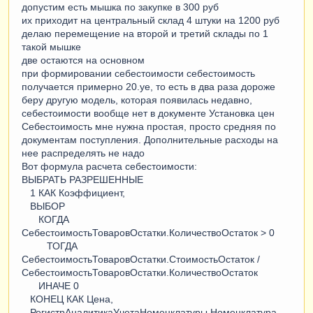
допустим есть мышка по закупке в 300 руб
их приходит на центральный склад 4 штуки на 1200 руб
делаю перемещение на второй и третий склады по 1
такой мышке
две остаются на основном
при формировании себестоимости себестоимость
получается примерно 20.уе, то есть в два раза дороже
беру другую модель, которая появилась недавно,
себестоимости вообще нет в документе Установка цен
Себестоимость мне нужна простая, просто средняя по
документам поступления. Дополнительные расходы на
нее распределять не надо
Вот формула расчета себестоимости:
ВЫБРАТЬ РАЗРЕШЕННЫЕ
1 КАК Коэффициент,
ВЫБОР
КОГДА
СебестоимостьТоваровОстатки.КоличествоОстаток > 0
ТОГДА
СебестоимостьТоваровОстатки.СтоимостьОстаток /
СебестоимостьТоваровОстатки.КоличествоОстаток
ИНАЧЕ 0
КОНЕЦ КАК Цена,
РегистрАналитикаУчетаНоменклатуры.Номенклатура