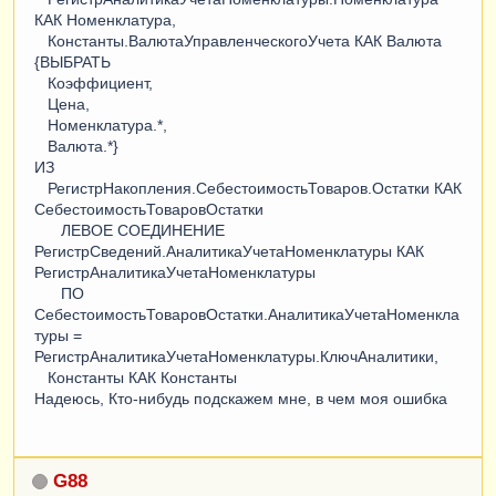
КАК Номенклатура,
Константы.ВалютаУправленческогоУчета КАК Валюта
{ВЫБРАТЬ
Коэффициент,
Цена,
Номенклатура.*,
Валюта.*}
ИЗ
РегистрНакопления.СебестоимостьТоваров.Остатки КАК
СебестоимостьТоваровОстатки
ЛЕВОЕ СОЕДИНЕНИЕ
РегистрСведений.АналитикаУчетаНоменклатуры КАК
РегистрАналитикаУчетаНоменклатуры
ПО
СебестоимостьТоваровОстатки.АналитикаУчетаНоменкла
туры =
РегистрАналитикаУчетаНоменклатуры.КлючАналитики,
Константы КАК Константы
Надеюсь, Кто-нибудь подскажем мне, в чем моя ошибка
G88