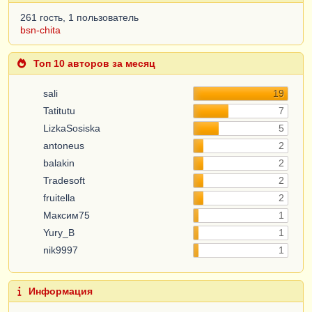
261 гость, 1 пользователь
bsn-chita
Топ 10 авторов за месяц
sali
19
Tatitutu
7
LizkaSosiska
5
antoneus
2
balakin
2
Tradesoft
2
fruitella
2
Максим75
1
Yury_B
1
nik9997
1
Информация