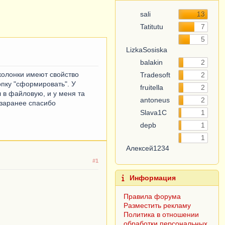
sali
13
Tatitutu
7
5
LizkaSosiska
balakin
2
 колонки имеют свойство
Tradesoft
2
опку "сформировать". У
fruitella
2
л в файловую, и у меня та
antoneus
2
 заранее спасибо
Slava1C
1
depb
1
1
Алексей1234
#1
Информация
Правила форума
Разместить рекламу
Политика в отношении
обработки персональных