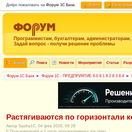
Добро пожаловать на
Форум 1C База
.
Войти
Регистрац
Программистам, бухгалтерам, администраторам,
Задай вопрос - получи решение проблемы
Форум
Поиск
Новости
Мероприятия
Статьи
Разр
Форум 1C База
►
Форум 1С - ПРЕДПРИЯТИЕ 8.0 8.1 8.2 8.3 8.4
►
ERID: CQH36pWzJqVJD4xVLsnhcU4hVPNjkBZe8KKxjJiYySyZAz
Растягиваются по горизонтали к
Автор Sasha1C, 04 фев 2026, 09:28
0 Пользователей и 1 гость просматривают эту тему.