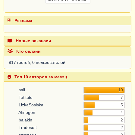
Реклама
Новые вакансии
Кто онлайн
917 гостей, 0 пользователей
Топ 10 авторов за месяц
sali
19
Tatitutu
7
LizkaSosiska
5
Afinogen
4
balakin
2
Tradesoft
2
antoneus
2