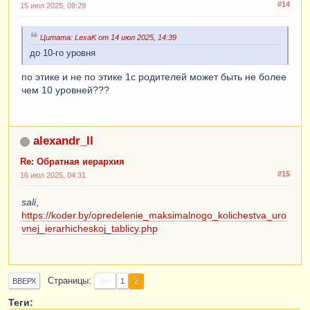
#14
15 июл 2025, 09:29
Цитата: LexaK от 14 июл 2025, 14:39
до 10-го уровня
по этике и не по этике 1с родителей может быть не более
чем 10 уровней???
alexandr_ll
Re: Обратная иерархия
#15
16 июл 2025, 04:31
sali
,
https://koder.by/opredelenie_maksimalnogo_kolichestva_uro
vnej_ierarhicheskoj_tablicy.php
Страницы
2
ВВЕРХ
1
Теги: