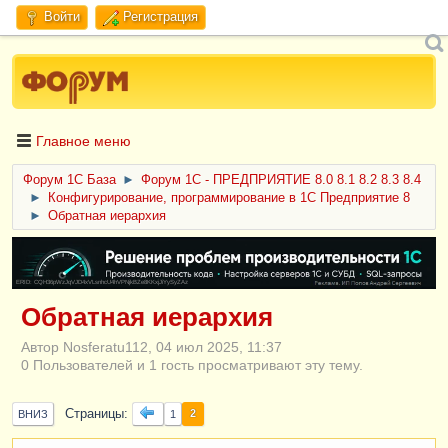
Войти
Регистрация
Главное меню
Форум 1C База
►
Форум 1С - ПРЕДПРИЯТИЕ 8.0 8.1 8.2 8.3 8.4
►
Конфигурирование, программирование в 1С Предприятие 8
►
Обратная иерархия
ERID: CQH36pWzJqVJD4xVLsnhcU4hVPNjkBZe8KKxjJiYySyZAz
Обратная иерархия
Автор Nosferatu112, 04 июл 2025, 11:37
0 Пользователей и 1 гость просматривают эту тему.
Страницы
2
ВНИЗ
1