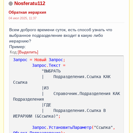
Nosferatu112
Обратная иерархия
04 июл 2025, 11:37
Всем доброго времени суток, есть способ узнать что
выбранное подразделение входит в какую либо
иерархию?
Пример:
Код
Выделить
Запрос
=
Новый
Запрос
;
Запрос
.
Текст
=
            "ВЫБРАТЬ

            |    Подразделения.Ссылка КАК 
Ссылка

            |ИЗ

            |    Справочник.Подразделения КАК 
Подразделения

            |ГДЕ

            |    Подразделения.Ссылка В 
ИЕРАРХИИ (&Ссылка)"
;
Запрос
.
УстановитьПараметр
(
"Ссылка"
,
Объект
.
Подразделение
);