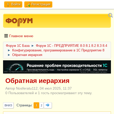
Войти
Регистрация
Главное меню
Форум 1C База
►
Форум 1С - ПРЕДПРИЯТИЕ 8.0 8.1 8.2 8.3 8.4
►
Конфигурирование, программирование в 1С Предприятие 8
►
Обратная иерархия
ERID: CQH36pWzJqVJD4xVLsnhcU4hVPNjkBZe8KKxjJiYySyZAz
Обратная иерархия
Автор Nosferatu112, 04 июл 2025, 11:37
0 Пользователей и 1 гость просматривают эту тему.
Страницы
1
ВНИЗ
2