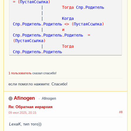
=
(
ПустаяСсылка
)
            |        
Тогда
Спр
.
Родитель
            |

            |        
Когда
Спр
.
Родитель
.
Родитель
<
>
(
ПустаяСсылка
)
            |        
и
Спр
.
Родитель
.
Родитель
.
Родитель
=
(
ПустаяСсылка
)
            |        
Тогда
Спр
.
Родитель
.
Родитель
            |        
//и так несколько раз, 
какая вложенность иерархии 
            |

1 пользователь
сказал спасибо!
            |        
Иначе
 ""
Нет
родителя
""

            |    
Конец
как
Родитель
если помогло нажмите: Спасибо!
            |
ИЗ
            |    
Справочник
.
Подразделения
КАК
Спр
Afinogen
Afinogen
            |
ГДЕ
Re: Обратная иерархия
            |    
Спр
.
Ссылка
=
(
&
Ссылка
)
";

#8
09 июл 2025, 20:15
LexaK
, тип того))