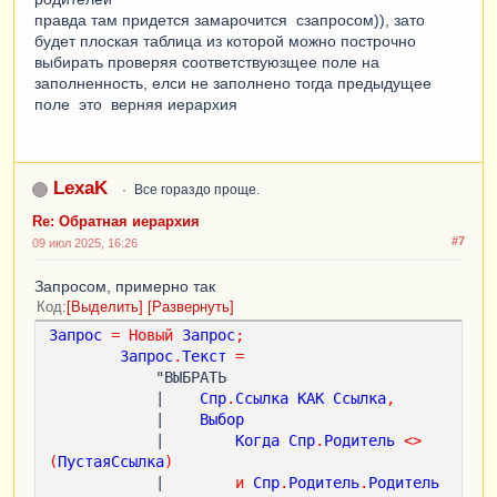
правда там придется замарочится сзапросом)), зато
будет плоская таблица из которой можно построчно
выбирать проверяя соответствуюзщее поле на
заполненность, елси не заполнено тогда предыдущее
поле это верняя иерархия
LexaK
Все гораздо проще.
Re: Обратная иерархия
#7
09 июл 2025, 16:26
Запросом, примерно так
Код
Выделить
Развернуть
Запрос
=
Новый
Запрос
;
Запрос
.
Текст
=
            "ВЫБРАТЬ

            |    
Спр
.
Ссылка
КАК
Ссылка
,
            |    
Выбор
            |        
Когда
Спр
.
Родитель
<
>
(
ПустаяСсылка
)
            |        
и
Спр
.
Родитель
.
Родитель