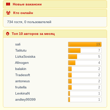
Новые вакансии
Кто онлайн
734 гостя, 0 пользователей
Топ 10 авторов за месяц
sali
19
Tatitutu
7
LizkaSosiska
5
Afinogen
4
balakin
2
Tradesoft
2
antoneus
2
fruitella
2
LevkinaN
1
andtey99399
1