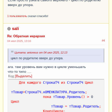
вверх до упора.
1 пользователь
сказал спасибо!
sali
Re: Обратная иерархия
#4
04 июл 2025, 13:16
Цитата: antoneus от 04 июл 2025, 12:13
цикл по родителю вверх до упора.
ага. там уровень вам нужно в цикле уменьшать
что-то типо ....
Код
Выделить
Для
каждого
СтрокаТЧ
из
СтрокиТЧ
Цикл
тТовар
=
СтрокаТЧ
.
нОМЕНКЛАТУРА
.
Родитель
;
пока
тТовар
.
Уровень
()
>
 0 
Цикл
тТовар
=
тТовар
.
Родитель
;
КонецЦикла
;