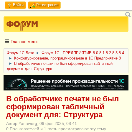
Войти
Регистрация
Главное меню
Форум 1C База
►
Форум 1С - ПРЕДПРИЯТИЕ 8.0 8.1 8.2 8.3 8.4
►
Конфигурирование, программирование в 1С Предприятие 8
►
В обработчике печати не был сформирован табличный
документ для: Структура
ERID: CQH36pWzJqVJD4xVLsnhcU4hVPNjkBZe8KKxjJiYySyZAz
В обработчике печати не был
сформирован табличный
документ для: Структура
Автор Yanawerg, 06 фев 2025, 08:41
0 Пользователей и 1 гость просматривают эту тему.