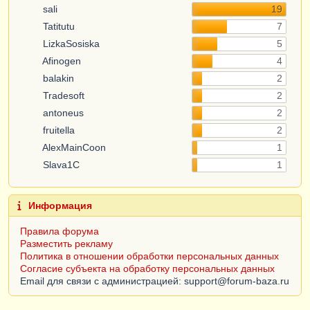
sali
19
Tatitutu
7
LizkaSosiska
5
Afinogen
4
balakin
2
Tradesoft
2
antoneus
2
fruitella
2
AlexMainCoon
1
Slava1C
1
Информация
Правила форума
Разместить рекламу
Политика в отношении обработки персональных данных
Согласие субъекта на обработку персональных данных
Email для связи с администрацией: