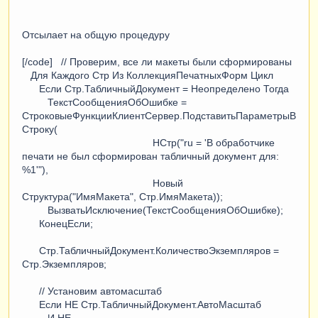
Функция
ПечатьМонтажПВХНовый
(
ТабДок
,
Ссылка
)
ТабДокумент
=
Новый
ТабличныйДокумент
;
ТабДокумент
.
ИмяПараметровПечати
=
Отсылает на общую процедуру
"Монтаж"
;
Макет
=
ПолучитьМакет
(
"Монтаж"
);
[/code] // Проверим, все ли макеты были сформированы
Запрос
=
Новый
Запрос
;
Для Каждого Стр Из КоллекцияПечатныхФорм Цикл
Запрос
.
Текст
=
    "ВЫБРАТЬ

Если Стр.ТабличныйДокумент = Неопределено Тогда
                      |    
ТекстСообщенияОбОшибке =
МонтажИзделияИзПВХНовый
.
Ссылка
,
СтроковыеФункцииКлиентСервер.ПодставитьПараметрыВ
                      |    
Строку(
МонтажИзделияИзПВХНовый
.
Номер
,
НСтр("ru = 'В обработчике
                      |    
печати не был сформирован табличный документ для:
МонтажИзделияИзПВХНовый
.
Дата
,
%1'"),
                      |    
Новый
МонтажИзделияИзПВХНовый
.
ЗаказПокупателя
,
Структура("ИмяМакета", Стр.ИмяМакета));
                      |    
ВызватьИсключение(ТекстСообщенияОбОшибке);
МонтажИзделияИзПВХНовый
.
СуммаПремии
,
КонецЕсли;
                      |    
МонтажИзделияИзПВХНовый
.
СтоимостьМатериалов
,
Стр.ТабличныйДокумент.КоличествоЭкземпляров =
                      |    
Стр.Экземпляров;
МонтажИзделияИзПВХНовый
.
ПлановаяСуммаПремии
,
                      |    
// Установим автомасштаб
МонтажИзделияИзПВХНовый
.
ПлановаяСтоимостьМате
Если НЕ Стр.ТабличныйДокумент.АвтоМасштаб
риалов
,
И НЕ