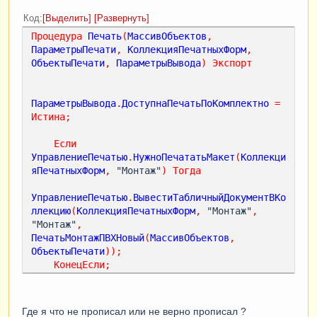
Код
Выделить
Развернуть
Процедура
Печать
(
МассивОбъектов
,
ПараметрыПечати
,
КоллекцияПечатныхФорм
,
ОбъектыПечати
,
ПараметрыВывода
)
Экспорт
ПараметрыВывода
.
ДоступнаПечатьПоКомплектно
=
Истина
;
Если
УправлениеПечатью
.
НужноПечататьМакет
(
Коллекци
яПечатныхФорм
,
 "Монтаж"
)
Тогда
УправлениеПечатью
.
ВывестиТабличныйДокументВКо
ллекцию
(
КоллекцияПечатныхФорм
,
 "Монтаж"
,
"Монтаж"
,
ПечатьМонтажПВХНовый
(
МассивОбъектов
,
ОбъектыПечати
));
КонецЕсли
;
КонецПроцедуры
Где я что не прописал или не верно прописал ?