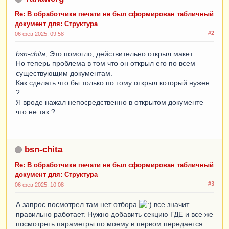
КонецФункции
Re: В обработчике печати не был сформирован табличный
документ для: Структура
Функция
СтруктураДополнительныхДанныхФормы
()
#2
06 фев 2025, 09:58
Экспорт
bsn-chita
, Это помогло, действительно открыл макет.
Возврат
Но теперь проблема в том что он открыл его по всем
ХранилищаНастроек
.
ДанныеФорм
.
СформироватьСтру
существующим документам.
ктуруДополнительныхДанных
(
"Материалы"
);
Как сделать что бы только по тому открыл который нужен
?
КонецФункции
Я вроде нажал непосредственно в открытом документе
что не так ?
bsn-chita
Re: В обработчике печати не был сформирован табличный
документ для: Структура
#3
06 фев 2025, 10:08
А запрос посмотрел там нет отбора
все значит
правильно работает. Нужно добавить секцию ГДЕ и все же
посмотреть параметры по моему в первом передается