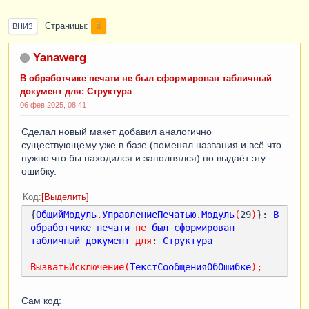
Страницы
1
ВНИЗ
Yanawerg
В обработчике печати не был сформирован табличный
документ для: Структура
06 фев 2025, 08:41
Сделал новый макет добавил аналогично
существующему уже в базе (поменял названия и всё что
нужно что бы находился и заполнялся) но выдаёт эту
ошибку.
Код
Выделить
{
ОбщийМодуль
.
УправлениеПечатью
.
Модуль
(
29
)
}: 
В
обработчике
печати
не
был
сформирован
табличный
документ
для
: 
Структура
ВызватьИсключение
(
ТекстСообщенияОбОшибке
);
Сам код: