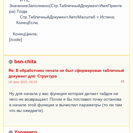
                      |    
ЗначениеЗаполнено(Стр.ТабличныйДокумент.ИмяПринте
МонтажИзделияИзПВХНовый
.
ДатаЗавершения
ра) Тогда
                      |
ИЗ
Стр.ТабличныйДокумент.АвтоМасштаб = Истина;
                      |    
КонецЕсли;
Документ
.
МонтажИзделияИзПВХНовый
КАК
МонтажИзделияИзПВХНовый
";

КонецЦикла;
[/code]
Запрос
.
Параметры
.
Вставить
(
"Ссылка"
,
Ссылка
);
Выборка
=
Запрос
.
Выполнить
().
Выбрать
();
bsn-chita
ОбластьШапки
=
Макет
.
ПолучитьОбласть
(
"Шапка"
);
Re: В обработчике печати не был сформирован табличный
ТабДокумент
.
Очистить
();
документ для: Структура
#1
06 фев 2025, 09:29
ОбластьШапки
.
Параметры
.
Заполнить
(
Выборка
);
Ну для начала у вас функция которая делает табдок ни
Пока
Выборка
.
Следующий
()
Цикл
чего не возвращает. Потом я бы поставил точку останова
в начале этой функции и вычислил параметры (то ли там
ОбластьШапки
.
Параметры
.
Заполнить
(
Выборка
);
что вы ожидаете).
ТабДокумент
.
Вывести
(
ОбластьШапки
,
Выборка
.
Уровень
());
ВставлятьРазделительСтраниц
=
Истина
;
Yanawerg
КонецЦикла
;