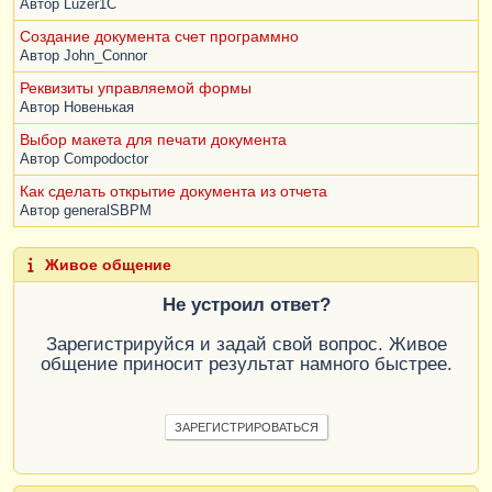
Автор
Luzer1C
Грузополучатель
,
Создание документа счет программно
        |    
Автор
John_Connor
Ф_ДокЗаявкаНаСкладЗаказы
.
Плательщик
КАК
Плательщик
,
Реквизиты управляемой формы
        |    
Автор
Новенькая
Ф_ДокЗаявкаНаСкладЗаказы
.
АдресДоставки
КАК
Выбор макета для печати документа
АдресДоставки
,
Автор
Compodoctor
        |    
Ф_ДокЗаявкаНаСкладЗаказы
.
ДокОтгрузки
КАК
Как сделать открытие документа из отчета
ДокОтгрузки
,
Автор
generalSBPM
        |    
Ф_ДокЗаявкаНаСкладЗаказы
.
ТипДоставки
КАК
Живое общение
ТипДоставки
,
        |    
Не устроил ответ?
Ф_ДокЗаявкаНаСкладЗаказы
.
ТипУпаковки
КАК
ТипУпаковки
Зарегистрируйся и задай свой вопрос. Живое
        |
ИЗ
общение приносит результат намного быстрее.
        |    
Документ
.
Ф_ДокЗаявкаНаСклад
.
ТЧ_ЗаказыКлиентов
КАК
Ф_ДокЗаявкаНаСкладЗаказы
ЗАРЕГИСТРИРОВАТЬСЯ
        |
ГДЕ
        |    
Ф_ДокЗаявкаНаСкладЗаказы
.
Ссылка
=
 &
Ссылка