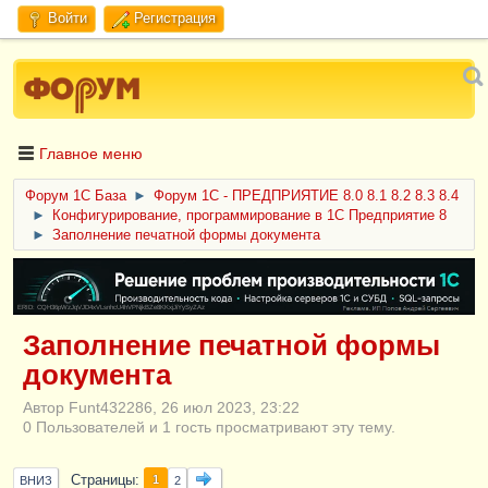
Войти
Регистрация
Главное меню
Форум 1C База
►
Форум 1С - ПРЕДПРИЯТИЕ 8.0 8.1 8.2 8.3 8.4
►
Конфигурирование, программирование в 1С Предприятие 8
►
Заполнение печатной формы документа
ERID: CQH36pWzJqVJD4xVLsnhcU4hVPNjkBZe8KKxjJiYySyZAz
Заполнение печатной формы
документа
Автор Funt432286, 26 июл 2023, 23:22
0 Пользователей и 1 гость просматривают эту тему.
Страницы
1
ВНИЗ
2