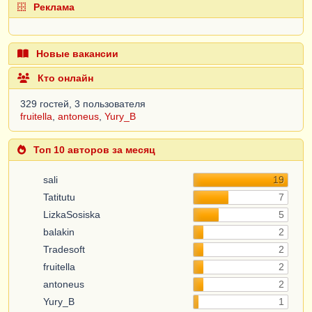
        |
ИТОГИ
ПО
Реклама
        |    
ТранспортКомпания
,
        |    
Заказчик
";

Новые вакансии
Запрос
.
УстановитьПараметр
(
"Ссылка"
,
ТекСтр
.
СсылкаЗаявки
);
Кто онлайн
РезультатЗапроса
=
Запрос
.
Выполнить
();
329 гостей, 3 пользователя
fruitella
,
antoneus
,
Yury_B
ВыборкаТранспортКомпания
=
РезультатЗапроса
.
Выбрать
(
ОбходРезультатаЗапро
Топ 10 авторов за месяц
са
.
ПоГруппировкам
);
Пока
ВыборкаТранспортКомпания
.
Следующий
()
sali
19
Цикл
Tatitutu
7
Если
LizkaSosiska
5
ВыборкаТранспортКомпания
.
ТранспортКомпания
=
"ПЭК" 

balakin
2
Тогда
Tradesoft
2
ТКомпания
.
Параметры
.
ТКомпания
=
 "ПЭК / АДРЕС: 
fruitella
2
ул. Базовая, д. 2 / с 9.00 до 16.00 / 
Страховка у ВСЕХ"
;
antoneus
2
ИначеЕсли
Yury_B
1
ВыборкаТранспортКомпания
.
ТранспортКомпания
=