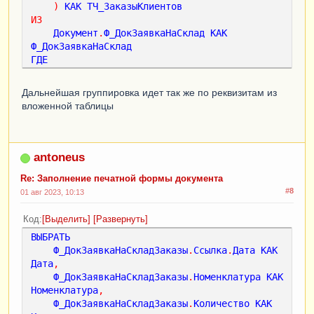
но
+
"C4"
).
Объединить
();
)
КАК
ТЧ_ЗаказыКлиентов
ИЗ
ТабДокОрг
.
Область
(
"R1C5:R"
+
КолВоНоменклатуры
+
Документ
.
Ф_ДокЗаявкаНаСклад
КАК
"C5"
).
Объединить
();
Ф_ДокЗаявкаНаСклад
ГДЕ
ТабДокОрг
.
Область
(
"R"
+
Ф_ДокЗаявкаНаСклад
.
Ссылка
=
 &
Ссылка
(
КолВоНоменклатуры
+
1
)+
"C5:R"
+
ВсегоСтрокВыведе
ИТОГИ
ПО
Дальнейшая группировка идет так же по реквизитам из
но
+
"C5"
).
Объединить
();
ТранспортКомпания
вложенной таблицы
//проверим влезают ли 
данные на страницу основного таб. док-а
Если
antoneus
ТабДок
.
ПроверитьВывод
(
ТабДокОрг
)
Тогда
Re: Заполнение печатной формы документа
ТабДок
.
Вывести
(
ТабДокОрг
);
#8
01 авг 2023, 10:13
Иначе
Код
Выделить
Развернуть
ТабДок
.
ВывестиГоризонтальныйРазделительСтрани
ВЫБРАТЬ
ц
();
Ф_ДокЗаявкаНаСкладЗаказы
.
Ссылка
.
Дата
КАК
Дата
,
ТабДок
.
Вывести
(
ТабДокОрг
);
Ф_ДокЗаявкаНаСкладЗаказы
.
Номенклатура
КАК
КонецЕсли
;
Номенклатура
,
КонецЦикла
;
Ф_ДокЗаявкаНаСкладЗаказы
.
Количество
КАК
КонецЦикла
;