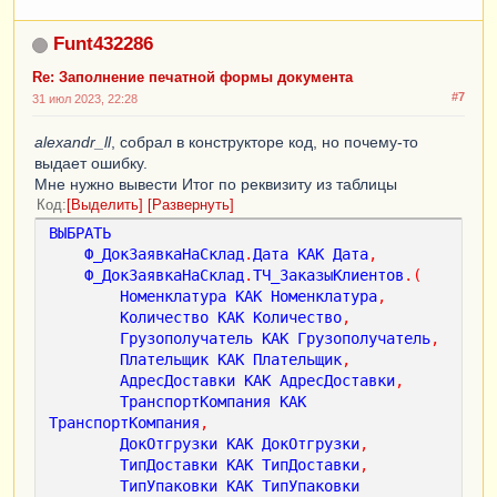
// важно понимать что 
для каждой номенклатуры выводилось две строки
Funt432286
// значит всего 
Re: Заполнение печатной формы документа
выведено строк = КолВоНоменклатуры * 2
#7
// объединим ячейки 
31 июл 2023, 22:28
первой и шестой колонок
alexandr_ll
, собрал в конструкторе код, но почему-то
ВсегоСтрокВыведено
=
выдает ошибку.
ТабДокОрг
.
ВысотаТаблицы
;
// кол-во строк 
Мне нужно вывести Итог по реквизиту из таблицы
всего выведенных в ТабДокОрг
Код
Выделить
Развернуть
ТабДокОрг
.
Область
(
"R1C1:R"
+
ВсегоСтрокВыведено
ВЫБРАТЬ
+
"C1"
).
Объединить
();
Ф_ДокЗаявкаНаСклад
.
Дата
КАК
Дата
,
Ф_ДокЗаявкаНаСклад
.
ТЧ_ЗаказыКлиентов
.(
ТабДокОрг
.
Область
(
"R1C6:R"
+
ВсегоСтрокВыведено
Номенклатура
КАК
Номенклатура
,
+
"C6"
).
Объединить
();
Количество
КАК
Количество
,
// 4 и 5 колонки 
Грузополучатель
КАК
Грузополучатель
,
делят выведенные строки пополам
Плательщик
КАК
Плательщик
,
АдресДоставки
КАК
АдресДоставки
,
ТабДокОрг
.
Область
(
"R1C4:R"
+
КолВоНоменклатуры
+
ТранспортКомпания
КАК
"C4"
).
Объединить
();
ТранспортКомпания
,
ДокОтгрузки
КАК
ДокОтгрузки
,
ТабДокОрг
.
Область
(
"R"
+
ТипДоставки
КАК
ТипДоставки
,
(
КолВоНоменклатуры
+
1
)+
"C4:R"
+
ВсегоСтрокВыведе
ТипУпаковки
КАК
ТипУпаковки