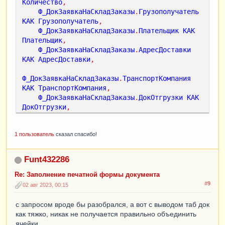
Количество
,
КонецЦикла
;
Ф_ДокЗаявкаНаСкладЗаказы
.
Грузополучатель
КонецЦикла
;
КАК
Грузополучатель
,
КонецЦикла
;
Ф_ДокЗаявкаНаСкладЗаказы
.
Плательщик
КАК
КонецЦикла
;
Плательщик
,
Ф_ДокЗаявкаНаСкладЗаказы
.
АдресДоставки
КАК
АдресДоставки
,
Ф_ДокЗаявкаНаСкладЗаказы
.
ТранспортКомпания
КАК
ТранспортКомпания
,
Ф_ДокЗаявкаНаСкладЗаказы
.
ДокОтгрузки
КАК
ДокОтгрузки
,
Ф_ДокЗаявкаНаСкладЗаказы
.
ТипДоставки
КАК
ТипДоставки
,
1 пользователь
сказал спасибо!
Ф_ДокЗаявкаНаСкладЗаказы
.
ТипУпаковки
КАК
ТипУпаковки
ИЗ
Funt432286
Документ
.
Ф_ДокЗаявкаНаСклад
.
ТЧ_ЗаказыКлиентов
Re: Заполнение печатной формы документа
КАК
Ф_ДокЗаявкаНаСкладЗаказы
#9
02 авг 2023, 00:15
ГДЕ
Ф_ДокЗаявкаНаСкладЗаказы
.
Ссылка
=
 &
Ссылка
с запросом вроде бы разобрался, а вот с выводом таб док
ИТОГИ
ПО
как тяжко, никак не получается правильно объединить
ТранспортКомпания
ячейки