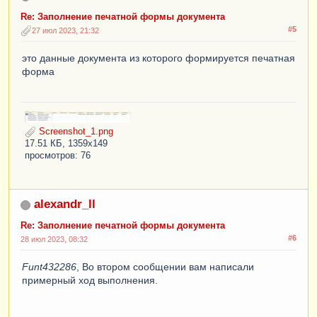
а
.
ПоГруппировкам
);
Re: Заполнение печатной формы документа
Пока
#5
ВыборкаТипДоставки
.
Следующий
()
Цикл
27 июл 2023, 21:32
// для каждого такого 
это данные документа из которого формируется печатная
набора создадим свой табличный документ
форма
// в котором будем 
производить объединения ячеек
ТабДокОрг
=
Новый
ТабличныйДокумент
;
КолВоНоменклатуры
=
0
;
Screenshot_1.png
//
17.51 КБ, 1359x149
просмотров: 76
ВыборкаДетальныеЗаписи
=
ВыборкаТипДоставки
.
Выбрать
();
Пока
alexandr_ll
ВыборкаДетальныеЗаписи
.
Следующий
()
Цикл
Re: Заполнение печатной формы документа
ПолеТаблицы
.
Параметры
.
Заполнить
(
ВыборкаДеталь
#6
28 июл 2023, 08:32
ныеЗаписи
);
Funt432286
, Во втором сообщении вам написали
ТабДокОрг
.
Вывести
(
ПолеТаблицы
);
примерный ход выполнения.
КолВоНоменклатуры
=
КолВоНоменклатуры
+
1
;
КонецЦикла
;