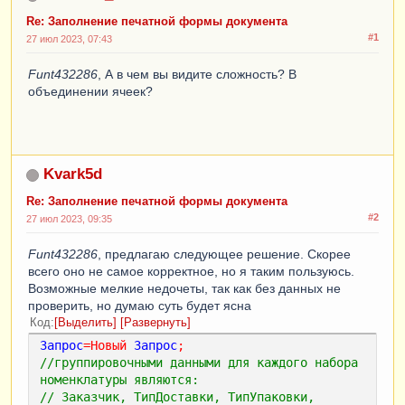
Re: Заполнение печатной формы документа
#1
27 июл 2023, 07:43
Funt432286
, А в чем вы видите сложность? В
объединении ячеек?
Kvark5d
Re: Заполнение печатной формы документа
#2
27 июл 2023, 09:35
Funt432286
, предлагаю следующее решение. Скорее
всего оно не самое корректное, но я таким пользуюсь.
Возможные мелкие недочеты, так как без данных не
проверить, но думаю суть будет ясна
Код
Выделить
Развернуть
Запрос
=
Новый
Запрос
;
//группировочными данными для каждого набора 
номенклатуры являются:
// Заказчик, ТипДоставки, ТипУпаковки, 