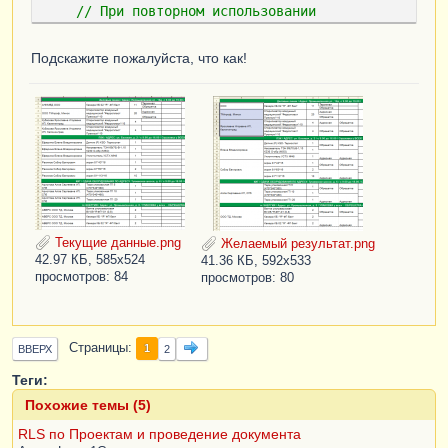
// При повторном использовании 
конструктора, внесенные вручную изменения 
будут утеряны!!!
Подскажите пожалуйста, что как!
Запрос
=
Новый
Запрос
;
Запрос
.
Текст
=
        "ВЫБРАТЬ

        |    
Ф_ДокЗаявкаНаСкладЗаказы
.
Ссылка
.
Дата
КАК
Дата
,
        |    
Ф_ДокЗаявкаНаСкладЗаказы
.
ТранспортКомпания
КАК
ТранспортКомпания
,
Текущие данные.png
Желаемый результат.png
        |    
42.97 КБ, 585x524
41.36 КБ, 592x533
Ф_ДокЗаявкаНаСкладЗаказы
.
Заказчик
КАК
просмотров: 84
просмотров: 80
Заказчик
,
        |    
Ф_ДокЗаявкаНаСкладЗаказы
.
Номенклатура
КАК
Страницы
1
ВВЕРХ
2
Номенклатура
,
        |    
Теги:
Ф_ДокЗаявкаНаСкладЗаказы
.
Количество
КАК
Похожие темы (5)
Количество
,
        |    
RLS по Проектам и проведение документа
Ф_ДокЗаявкаНаСкладЗаказы
.
Грузополучатель
КАК