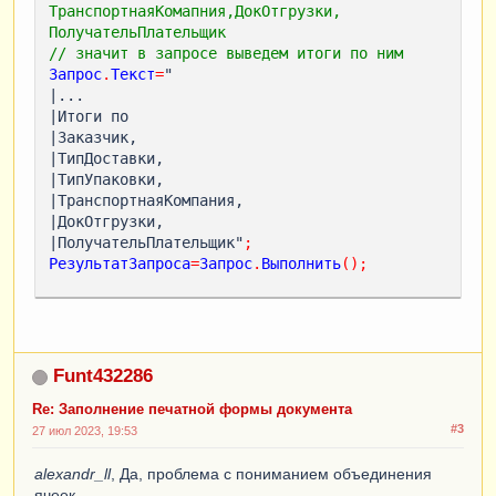
ТранспортнаяКомапния,ДокОтгрузки, 
ПолучательПлательщик
// значит в запросе выведем итоги по ним
Запрос
.
Текст
=
"

|...

|Итоги по

|Заказчик,

|ТипДоставки,

|ТипУпаковки,

|ТранспортнаяКомпания,

|ДокОтгрузки,

|ПолучательПлательщик"
;
РезультатЗапроса
=
Запрос
.
Выполнить
();
ТабДок
=
Новый
ТабличныйДокумент
;
// основной
Макет
=
ПолучитьМакет
(
"МАкет"
);
ШапкаТаблицы
=
Макет
.
ПолучитьОбласть
(
"ШапкаТаблицы"
);
Funt432286
ТабДок
.
Вывести
(
ШапкаТаблицы
);
Re: Заполнение печатной формы документа
ПолеТаблицы
=
#3
Макет
.
ПолучитьОбласть
(
"ПолеТаблицы"
);
27 июл 2023, 19:53
alexandr_ll
ВыборкаЗаказчик
, Да, проблема с пониманием объединения
=
ячеек
РезультатЗапроса
.
Выбрать
(
ОбходрезультатаЗапро