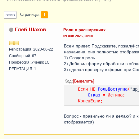
Страницы
1
ВНИЗ
Глеб Шахов
Роли в расширениях
09 янв 2025, 20:00
Всем привет. Подскажите, пожалуйст
Регистрация: 2020-06-22
назначена, она полностью отобража
Сообщений: 67
1) Создал роль
Профессия: Ученик 1С
2) Добавил форму обработки в обла
РЕПУТАЦИЯ: 1
3) сделал проверку в форме при С
Код
Выделить
Если
НЕ
РольДоступна
(
"др
Отказ
=
Истина
;
КонецЕсли
;
Вопрос - правильно ли я делаю? и к
отображается)