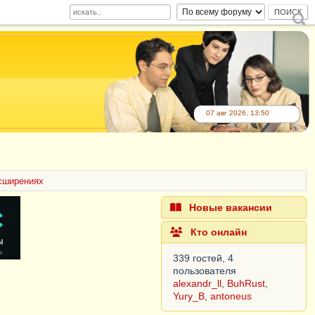
07 авг 2026, 13:50
сширениях
Новые вакансии
Кто онлайн
339 гостей, 4
пользователя
alexandr_ll
,
BuhRust
,
Yury_B
,
antoneus