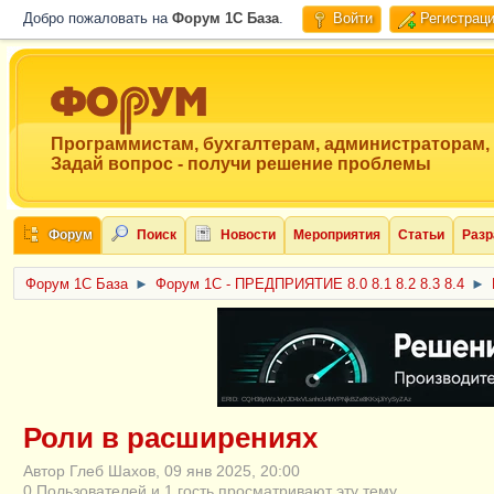
Добро пожаловать на
Форум 1C База
.
Войти
Регистрац
Программистам, бухгалтерам, администраторам,
Задай вопрос - получи решение проблемы
Форум
Поиск
Новости
Мероприятия
Статьи
Разр
Форум 1C База
►
Форум 1С - ПРЕДПРИЯТИЕ 8.0 8.1 8.2 8.3 8.4
►
ERID: CQH36pWzJqVJD4xVLsnhcU4hVPNjkBZe8KKxjJiYySyZAz
Роли в расширениях
Автор Глеб Шахов, 09 янв 2025, 20:00
0 Пользователей и 1 гость просматривают эту тему.