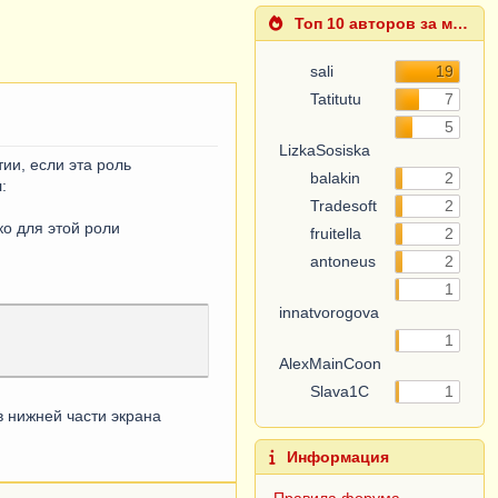
Топ 10 авторов за месяц
sali
19
Tatitutu
7
5
LizkaSosiska
ии, если эта роль
balakin
2
:
Tradesoft
2
ко для этой роли
fruitella
2
antoneus
2
1
innatvorogova
1
AlexMainCoon
Slava1C
1
в нижней части экрана
Информация