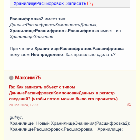
ХранилищеРасшифровок
.
Записать
();
Расшифровка2
имеет тип:
ДанныеРасшифровкиКомпоновкиДанных
,
ХранилищеРасшифровок.Расшифровка
имеет тип:
ХранилищеЗначения
При чтении
ХранилищеРасшифровок.Расшифровка
получаем
Неопределено
. Как правильно сделать?
Максим75
Re: Как записать объект с типом
ДанныеРасшифровкиКомпоновкиДанных в регистр
сведений? (чтобы потом можно было его прочитать)
#1
20 ноя 2024, 12:33
gulnyr
,
Хранилище=Новый ХранилищеЗначения(Расшифровка2);
ХранилищеРасшифровок.Расшифровка = Хранилище;