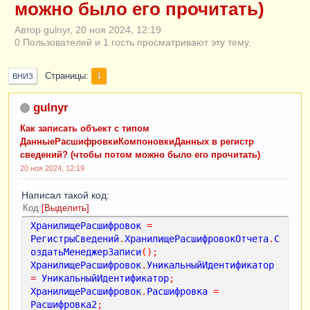
можно было его прочитать)
Автор gulnyr, 20 ноя 2024, 12:19
0 Пользователей и 1 гость просматривают эту тему.
Страницы
1
ВНИЗ
gulnyr
Как записать объект с типом
ДанныеРасшифровкиКомпоновкиДанных в регистр
сведений? (чтобы потом можно было его прочитать)
20 ноя 2024, 12:19
Написал такой код:
Код
Выделить
ХранилищеРасшифровок
=
РегистрыСведений
.
ХранилищеРасшифровокОтчета
.
С
оздатьМенеджерЗаписи
();
ХранилищеРасшифровок
.
УникальныйИдентификатор
=
УникальныйИдентификатор
;
ХранилищеРасшифровок
.
Расшифровка
=
Расшифровка2
;