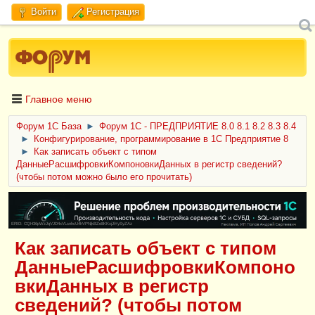
Войти
Регистрация
Главное меню
Форум 1C База
►
Форум 1С - ПРЕДПРИЯТИЕ 8.0 8.1 8.2 8.3 8.4
►
Конфигурирование, программирование в 1С Предприятие 8
►
Как записать объект с типом
ДанныеРасшифровкиКомпоновкиДанных в регистр сведений?
(чтобы потом можно было его прочитать)
ERID: CQH36pWzJqVJD4xVLsnhcU4hVPNjkBZe8KKxjJiYySyZAz
Как записать объект с типом
ДанныеРасшифровкиКомпоно
вкиДанных в регистр
сведений? (чтобы потом