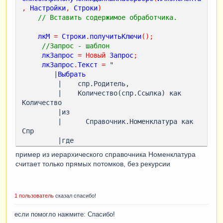
,
Настройки
,
Строки
)
// Вставить содержимое обработчика.  
лкМ
=
Строки
.
получитьКлючи
();
//Запрос - шаблон
лкЗапрос
=
Новый
Запрос
;
лкЗапрос
.
Текст
=
 "

        |
Выбрать
         |    спр.Родитель,

         |    Количество(спр.Ссылка) как 
Количество

         |из

         |      Справочник.Номенклатура как 
Спр

         |где

         |   Спр.Родитель в (&Массив)    

пример из иерархического справочника Номенклатура
         |Сгруппировать по

считает только прямых потомков, без рекурсии
         |    Родитель

         |"
;
1 пользователь
сказал спасибо!
лкЗапрос
.
УстановитьПараметр
(
"Массив"
,
лкМ
);
если помогло нажмите: Спасибо!
//выгрузка запроса в файл для консоли, 