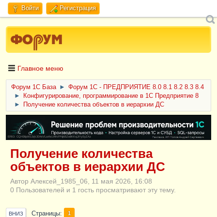
Войти
Регистрация
Главное меню
Форум 1C База
►
Форум 1С - ПРЕДПРИЯТИЕ 8.0 8.1 8.2 8.3 8.4
►
Конфигурирование, программирование в 1С Предприятие 8
►
Получение количества объектов в иерархии ДС
ERID: CQH36pWzJqVJD4xVLsnhcU4hVPNjkBZe8KKxjJiYySyZAz
Получение количества
объектов в иерархии ДС
Автор Алексей_1985_06, 11 мая 2026, 16:08
0 Пользователей и 1 гость просматривают эту тему.
Страницы
1
ВНИЗ