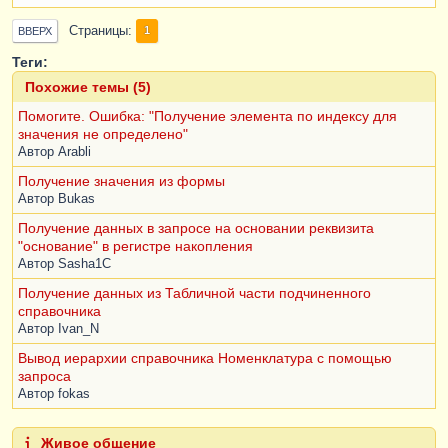
она уже должна быть запущена, шара: 
\\testdb01\backup 
Страницы
1
ВВЕРХ
//
Теги:
ВнешниеОбработки.Создать("КонсольЗапросовУФ")
.СохранитьЗапросВФайл(лкЗапрос, 
Похожие темы (5)
"C:\Temp\Запрос.sel");    
Помогите. Ошибка: "Получение элемента по индексу для
значения не определено"
лкВыборка
=
Автор
Arabli
лкЗапрос
.
Выполнить
().
Выбрать
();
Получение значения из формы
Пока
лкВыборка
.
Следующий
()
Цикл
Автор
Bukas
СтрокаСписка
=
Получение данных в запросе на основании реквизита
Строки
[
лкВыборка
.
Родитель
];
"основание" в регистре накопления
СтрокаСписка
.
Данные
[
"Наименование"
]
=
Автор
Sasha1C
СтрокаСписка
.
Данные
[
"Наименование"
]
+
 " (" 
+
лкВыборка
.
Количество
+
Получение данных из Табличной части подчиненного
")"
;
справочника
КонецЦикла
;
Автор
Ivan_N
Вывод иерархии справочника Номенклатура с помощью
запроса
КонецПроцедуры
Автор
fokas
Живое общение