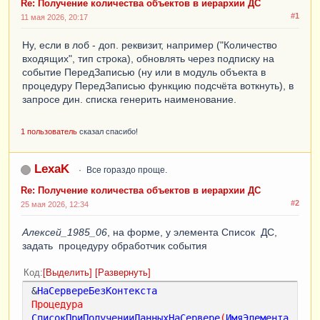
Re: Получение количества объектов в иерархии ДС
#1
11 мая 2026, 20:17
Ну, если в лоб - доп. реквизит, например ("Количество
входящих", тип строка), обновлять через подписку на
событие ПередЗаписью (ну или в модуль объекта в
процедуру ПередЗаписью функцию подсчёта воткнуть), в
запросе дин. списка генерить наименование.
1 пользователь
сказал спасибо!
LexaK
Все гораздо проще.
Re: Получение количества объектов в иерархии ДС
#2
25 мая 2026, 12:34
Алексей_1985_06
, на форме, у элемента Список ДС,
задать процедуру обработчик события
Код
Выделить
Развернуть
&
НаСервереБезКонтекста
Процедура
СписокПриПолученииДанныхНаСервере
(
ИмяЭлемента