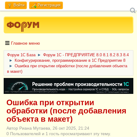
Войти
Регистрация
Главное меню
Форум 1C База
►
Форум 1С - ПРЕДПРИЯТИЕ 8.0 8.1 8.2 8.3 8.4
►
Конфигурирование, программирование в 1С Предприятие 8
►
Ошибка при открытии обработки (после добавления объекта
в макет)
ERID: CQH36pWzJqVJD4xVLsnhcU4hVPNjkBZe8KKxjJiYySyZAz
Ошибка при открытии
обработки (после добавления
объекта в макет)
Автор Риана Мутаева, 26 окт 2025, 21:24
0 Пользователей и 1 гость просматривают эту тему.