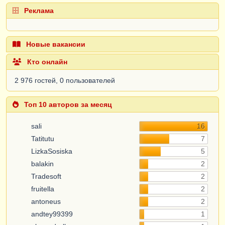
Реклама
Новые вакансии
Кто онлайн
2 976 гостей, 0 пользователей
Топ 10 авторов за месяц
sali
16
Tatitutu
7
LizkaSosiska
5
balakin
2
Tradesoft
2
fruitella
2
antoneus
2
andtey99399
1