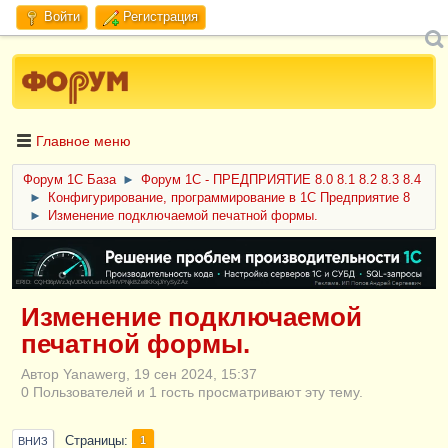
Войти
Регистрация
Главное меню
Форум 1C База
►
Форум 1С - ПРЕДПРИЯТИЕ 8.0 8.1 8.2 8.3 8.4
►
Конфигурирование, программирование в 1С Предприятие 8
►
Изменение подключаемой печатной формы.
ERID: CQH36pWzJqVJD4xVLsnhcU4hVPNjkBZe8KKxjJiYySyZAz
Изменение подключаемой
печатной формы.
Автор Yanawerg, 19 сен 2024, 15:37
0 Пользователей и 1 гость просматривают эту тему.
Страницы
1
ВНИЗ