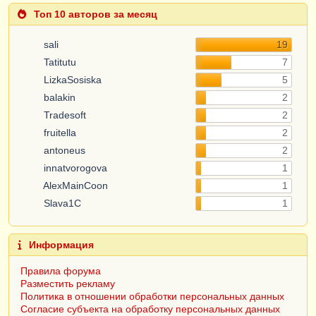
Топ 10 авторов за месяц
sali
19
Tatitutu
7
LizkaSosiska
5
balakin
2
Tradesoft
2
fruitella
2
antoneus
2
innatvorogova
1
AlexMainCoon
1
Slava1C
1
Информация
Правила форума
Разместить рекламу
Политика в отношении обработки персональных данных
Согласие субъекта на обработку персональных данных