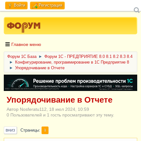
Войти
Регистрация
Главное меню
Форум 1C База
►
Форум 1С - ПРЕДПРИЯТИЕ 8.0 8.1 8.2 8.3 8.4
►
Конфигурирование, программирование в 1С Предприятие 8
►
Упорядочивание в Отчете
ERID: CQH36pWzJqVJD4xVLsnhcU4hVPNjkBZe8KKxjJiYySyZAz
Упорядочивание в Отчете
Автор Nosferatu112, 18 июл 2024, 10:59
0 Пользователей и 1 гость просматривают эту тему.
Страницы
1
ВНИЗ