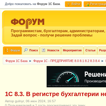
Добро пожаловать на
Форум 1C База
.
Войти
Регистрац
Программистам, бухгалтерам, администраторам,
Задай вопрос - получи решение проблемы
Форум
Поиск
Новости
Мероприятия
Статьи
Разр
Форум 1C База
►
Форум 1С - ПРЕДПРИЯТИЕ 8.0 8.1 8.2 8.3 8.4
►
ERID: CQH36pWzJqVJD4xVLsnhcU4hVPNjkBZe8KKxjJiYySyZAz
1С 8.3. В регистре бухгалтерии 
Автор gulnyr, 06 июн 2024, 16:57
0 Пользователей и 1 гость просматривают эту тему.