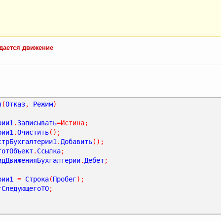
здается движение
я
(
Отказ
,
Режим
)
рии1
.
Записывать
=
Истина
;
рии1
.
Очистить
();
стрБухгалтерии1
.
Добавить
();
тотОбъект
.
Ссылка
;
идДвиженияБухгалтерии
.
Дебет
;
рии1
=
Строка
(
Пробег
);
гСледующегоТО
;