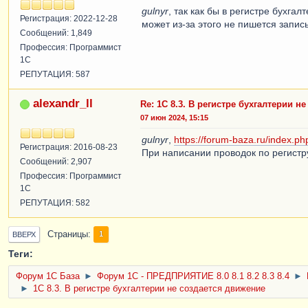
gulnyr
, так как бы в регистре бухгал
Регистрация: 2022-12-28
может из-за этого не пишется запись
Сообщений: 1,849
Профессия: Программист
1С
РЕПУТАЦИЯ: 587
alexandr_ll
Re: 1С 8.3. В регистре бухгалтерии н
07 июн 2024, 15:15
gulnyr
,
https://forum-baza.ru/index.p
Регистрация: 2016-08-23
При написании проводок по регистр
Сообщений: 2,907
Профессия: Программист
1С
РЕПУТАЦИЯ: 582
Страницы
1
ВВЕРХ
Теги:
Форум 1C База
►
Форум 1С - ПРЕДПРИЯТИЕ 8.0 8.1 8.2 8.3 8.4
►
►
1С 8.3. В регистре бухгалтерии не создается движение