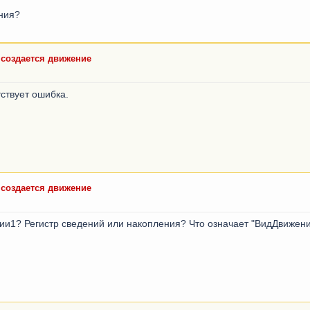
ения?
е создается движение
тствует ошибка.
е создается движение
ерии1? Регистр сведений или накопления? Что означает "ВидДвижен