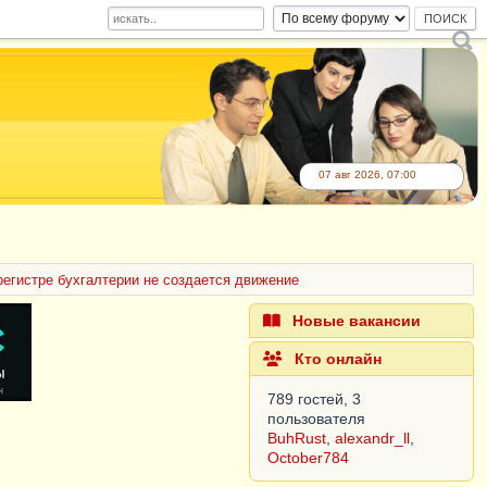
07 авг 2026, 07:00
 регистре бухгалтерии не создается движение
Новые вакансии
Кто онлайн
789 гостей, 3
пользователя
BuhRust
,
alexandr_ll
,
October784