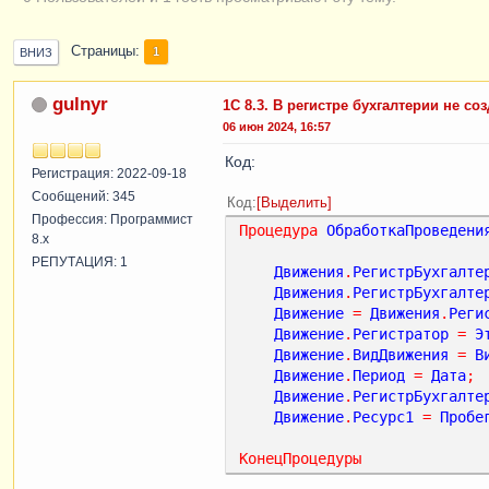
Страницы
1
ВНИЗ
gulnyr
1С 8.3. В регистре бухгалтерии не со
06 июн 2024, 16:57
Код:
Регистрация: 2022-09-18
Сообщений: 345
Код
Выделить
Профессия: Программист
Процедура
ОбработкаПроведени
8.x
РЕПУТАЦИЯ: 1
Движения
.
РегистрБухгалте
Движения
.
РегистрБухгалте
Движение
=
Движения
.
Реги
Движение
.
Регистратор
=
Э
Движение
.
ВидДвижения
=
В
Движение
.
Период
=
Дата
;
Движение
.
РегистрБухгалте
Движение
.
Ресурс1
=
Пробе
КонецПроцедуры