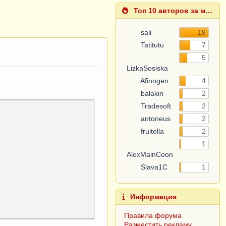
Топ 10 авторов за месяц
sali
19
Tatitutu
7
5
LizkaSosiska
Afinogen
4
balakin
2
Tradesoft
2
antoneus
2
fruitella
2
1
AlexMainCoon
Slava1C
1
Информация
Правила форума
Разместить рекламу