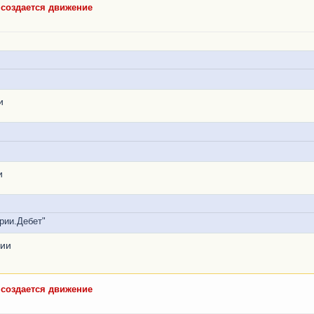
е создается движение
и
и
рии.Дебет"
рии
е создается движение