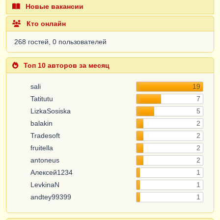
Новые вакансии
Кто онлайн
268 гостей, 0 пользователей
Топ 10 авторов за месяц
sali
19
Tatitutu
7
LizkaSosiska
5
balakin
2
Tradesoft
2
fruitella
2
antoneus
2
Алексей1234
1
LevkinaN
1
andtey99399
1