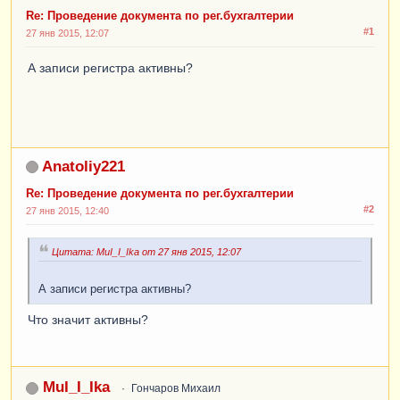
ТекСтрокаУслуги
.
Сумма
;
Re: Проведение документа по рег.бухгалтерии
Движение
.
КоличествоКт
=
#1
27 янв 2015, 12:07
ТекСтрокаУслуги
.
Количество
;
Движение
.
Содержание
=
А записи регистра активны?
ТекСтрокаУслуги
.
Содержание
;
Движение
.
Движение
.
СубконтоДт
[
ПланыВидовХарактеристик
.
В
идыСубконтоХозрасчетные
.
Контрагенты
]
=
Anatoliy221
Контрагент
;
Re: Проведение документа по рег.бухгалтерии
Движение
.
СубконтоДт
[
ПланыВидовХарактеристик
.
В
#2
27 янв 2015, 12:40
идыСубконтоХозрасчетные
.
Договоры
]
=
ДоговорКонтрагента
;
Цитата: MuI_I_Ika от 27 янв 2015, 12:07
Движение
.
СубконтоДт
[
ПланыВидовХарактеристик
.
В
идыСубконтоХозрасчетные
.
ДокументыРасчетовСКон
А записи регистра активны?
трагентами
]
=
ЭтотОбъект
.
Ссылка
;
Что значит активны?
Движение
.
СубконтоКт
[
ПланыВидовХарактеристик
.
В
идыСубконтоХозрасчетные
.
НоменклатурныеГруппы
]
MuI_I_Ika
=
ТекСтрокаУслуги
.
Субконто
;
Гончаров Михаил