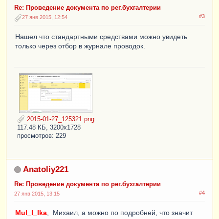
Re: Проведение документа по рег.бухгалтерии
Движение
.
СубконтоКт
[
ПланыВидовХарактеристик
.
В
#3
27 янв 2015, 12:54
идыСубконтоХозрасчетные
.
СтавкиНДС
]
=
ТекСтрокаУслуги
.
СтавкаНДС
;
Нашел что стандартными средствами можно увидеть
только через отбор в журнале проводок.
Движение
.
СубконтоКт
[
ПланыВидовХарактеристик
.
В
идыСубконтоХозрасчетные
.
Номенклатура
]
=
ТекСтрокаУслуги
.
Номенклатура
;
//Движение.СуммаНУКт = 
ТекСтрокаУслуги.Сумма-
ТекСтрокаУслуги.СуммаНДС;
КонецЦикла
;
2015-01-27_125321.png
117.48 КБ, 3200x1728
//}}__КОНСТРУКТОР_ДВИЖЕНИЙ_РЕГИСТРОВ
просмотров: 229
КонецПроцедуры
Anatoliy221
Re: Проведение документа по рег.бухгалтерии
#4
27 янв 2015, 13:15
MuI_I_Ika
, Михаил, а можно по подробней, что значит