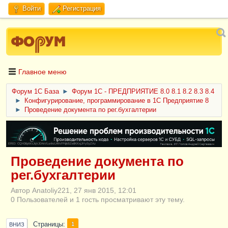
Войти
Регистрация
Главное меню
Форум 1C База
►
Форум 1С - ПРЕДПРИЯТИЕ 8.0 8.1 8.2 8.3 8.4
►
Конфигурирование, программирование в 1С Предприятие 8
►
Проведение документа по рег.бухгалтерии
ERID: CQH36pWzJqVJD4xVLsnhcU4hVPNjkBZe8KKxjJiYySyZAz
Проведение документа по
рег.бухгалтерии
Автор Anatoliy221, 27 янв 2015, 12:01
0 Пользователей и 1 гость просматривают эту тему.
Страницы
1
ВНИЗ