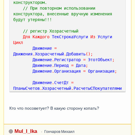
конструктором.
// При повторном использовании 
конструктора, внесенные вручную изменения 
будут утеряны!!!
// регистр Хозрасчетный 
Для
Каждого
ТекСтрокаУслуги
Из
Услуги
Цикл
Движение
=
Движения
.
Хозрасчетный
.
Добавить
();
Движение
.
Регистратор
=
ЭтотОбъект
;
Движение
.
Период
=
Дата
;
Движение
.
Организация
=
Организация
;
Движение
.
СчетДт
=
ПланыСчетов
.
Хозрасчетный
.
РасчетыСПокупателями
;
//Движение.СчетКт = 
ПланыСчетов.Хозрасчетный.ВыручкаНеЕНВД;
Кто что посоветует? В какую сторону копать?
Движение
.
СчетКт
=
ТекСтрокаУслуги
.
СчетДоходов
;
// сдесь 
должно быть большое ЕСЛИ
MuI_I_Ika
Гончаров Михаил
Движение
.
Сумма
=