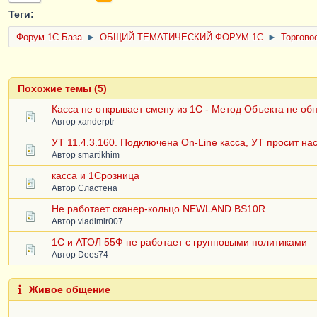
Теги:
Форум 1C База
►
ОБЩИЙ ТЕМАТИЧЕСКИЙ ФОРУМ 1С
►
Торгово
Похожие темы (5)
Касса не открывает смену из 1С - Метод Объекта не
Автор
xanderptr
УТ 11.4.3.160. Подключена On-Line касса, УТ просит н
Автор
smartikhim
касса и 1Срозница
Автор
Сластена
Не работает сканер-кольцо NEWLAND BS10R
Автор
vladimir007
1С и АТОЛ 55Ф не работает с групповыми политиками
Автор
Dees74
Живое общение