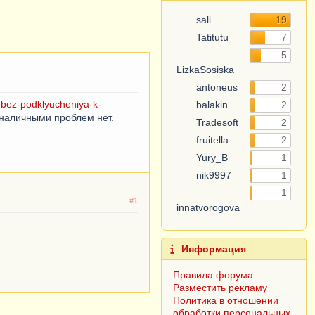
sali
19
Tatitutu
7
5
LizkaSosiska
antoneus
2
-bez-podklyucheniya-k-
balakin
2
С наличными проблем нет.
Tradesoft
2
fruitella
2
Yury_B
1
nik9997
1
1
#1
innatvorogova
Информация
Правила форума
Разместить рекламу
Политика в отношении
обработки персональных