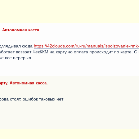
. Автономная касса.
одглядывал сюда
https://42clouds.com/ru-ru/manuals/ispolzovanie-rmk
работает возврат ЧекККМ на карту,но оплата происходит по карте. 
же все перерыл.
арту. Автономная касса.
рова стоят, ошибок таковых нет