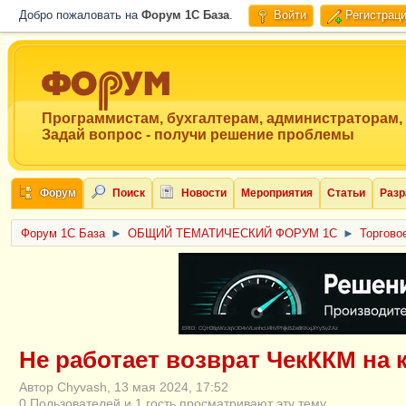
Добро пожаловать на
Форум 1C База
.
Войти
Регистрац
Программистам, бухгалтерам, администраторам,
Задай вопрос - получи решение проблемы
Форум
Поиск
Новости
Мероприятия
Статьи
Разр
Форум 1C База
►
ОБЩИЙ ТЕМАТИЧЕСКИЙ ФОРУМ 1С
►
Торгово
ERID: CQH36pWzJqVJD4xVLsnhcU4hVPNjkBZe8KKxjJiYySyZAz
Не работает возврат ЧекККМ на к
Автор Chyvash, 13 мая 2024, 17:52
0 Пользователей и 1 гость просматривают эту тему.