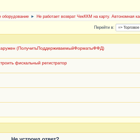
е оборудование
►
Не работает возврат ЧекККМ на карту. Автономная ка
Перейти в
 обнаружен (ПолучитьПоддерживаемыйФорматыФФД)
астроить фискальный регистратор
Не устроил ответ?