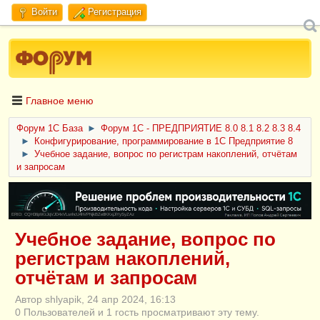
Войти
Регистрация
Главное меню
Форум 1C База
►
Форум 1С - ПРЕДПРИЯТИЕ 8.0 8.1 8.2 8.3 8.4
►
Конфигурирование, программирование в 1С Предприятие 8
►
Учебное задание, вопрос по регистрам накоплений, отчётам
и запросам
ERID: CQH36pWzJqVJD4xVLsnhcU4hVPNjkBZe8KKxjJiYySyZAz
Учебное задание, вопрос по
регистрам накоплений,
отчётам и запросам
Автор shlyapik, 24 апр 2024, 16:13
0 Пользователей и 1 гость просматривают эту тему.