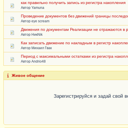
как правильно получить запись из регистра накопления
Автор
Yamuna
Проведение документов без движений границы последо
Автор
eye scream
Движения по документам Реализации не отражаются в р
Автор
НикNik
Как записать движение по накладным в регистр накопле
Автор
Михаил Гвак
Период с максимальными остатками из регистра накоп
Автор
Andrio48
Живое общение
Зарегистрируйся и задай свой 