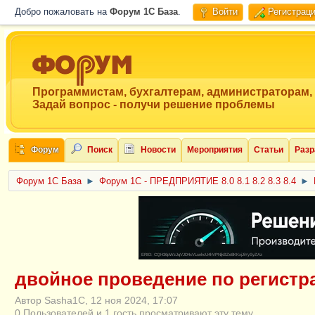
Добро пожаловать на
Форум 1C База
.
Войти
Регистрац
Программистам, бухгалтерам, администраторам,
Задай вопрос - получи решение проблемы
Форум
Поиск
Новости
Мероприятия
Статьи
Разр
Форум 1C База
►
Форум 1С - ПРЕДПРИЯТИЕ 8.0 8.1 8.2 8.3 8.4
►
ERID: CQH36pWzJqVJD4xVLsnhcU4hVPNjkBZe8KKxjJiYySyZAz
двойное проведение по регистр
Автор Sasha1C, 12 ноя 2024, 17:07
0 Пользователей и 1 гость просматривают эту тему.