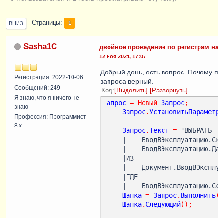
Страницы
1
ВНИЗ
Sasha1C
двойное проведение по регистрам н
12 ноя 2024, 17:07
Добрый день, есть вопрос. Почему 
Регистрация: 2022-10-06
запроса верный.
Сообщений: 249
Код
Выделить
Развернуть
Я знаю, что я ничего не
апрос
=
Новый
Запрос
;
знаю
Запрос
.
УстановитьПарамет
Профессия: Программист
8.x
Запрос
.
Текст
=
 "ВЫБРАТЬ

    |    ВводВЭксплуатацию.Склад КАК Склад,

    |    ВводВЭксплуатацию.Дата КАК Дата

    |ИЗ

    |    Документ.ВводВЭксплуатацию КАК ВводВЭксплуатацию

    |ГДЕ

    |    ВводВЭксплуатацию.
Шапка
=
Запрос
.
Выполнить
Шапка
.
Следующий
();