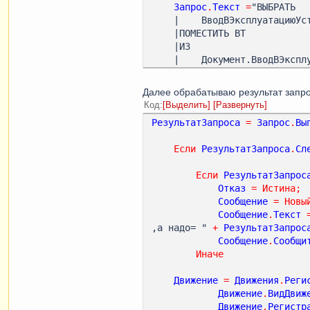
Запрос
.
Текст
=
"ВЫБРАТЬ

    |    ВводВЭксплуатациюУстройства.Устройство КАК Устройство

    |ПОМЕСТИТЬ ВТ

    |ИЗ

    |    Документ.ВводВЭксплуатацию.Устройства КАК ВводВЭксплуатациюУстройства

    |ГДЕ

    |    ВводВЭксплуатациюУстройства.Ссылка = &Ссылка

Далее обрабатываю результат запр
    |;

Код
Выделить
Развернуть
    |

РезультатЗапроса
=
Запрос
.
Вы
    |////////////////////////////////////////////////////////////////////////////////

    |ВЫБРАТЬ

Если
РезультатЗапроса
.
Сл
    |    ЕСТЬNULL(ВводВЭксплуатациюУстройства.Количество, 0) КАК Количество,

    |    ЕСТЬNULL(ВводВЭксплуатациюУстройства.Сумма, 0) КАК Сумма,

Если
РезультатЗапрос
    |    ЕСТЬNULL(РегистрОстатковОстатки.КоличествоОстаток, 0) КАК КолОстаток,

Отказ
=
Истина
;
    |    ЕСТЬNULL(РегистрОстатковОстатки.СуммаОстаток, 0) КАК СумОстаток,

Сообщение
=
Новы
    |    РегистрОстатковОстатки.Устройство КАК Устройство,

Сообщение
.
Текст
    |    РегистрОстатковОстатки.Склад КАК Склад

,а надо= " 
+
РезультатЗапрос
    |ИЗ

Сообщение
.
Сообщи
    |    Документ.ВводВЭксплуатацию.Устройства КАК ВводВЭксплуатациюУстройства,

Иначе
    |    РегистрНакопления.РегистрОстатков.Остатки(

    |            &Дата,

Движение
=
Движения
.
Реги
    |            Склад = &Склад

Движение
.
ВидДвиж
    |                И Устройство В

Движение
.
Регистр
    |                    (ВЫБРАТЬ
