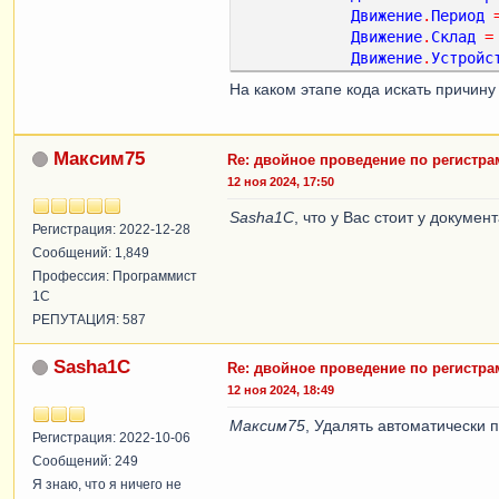
Движение
.
Период
    |                         ВТ.Устройство КАК Устройство

Движение
.
Склад
=
    |                    ИЗ

Движение
.
Устройс
    |                     
Движение
.
Количес
Запрос
.
УстановитьПарамет
На каком этапе кода искать причин
Движение
.
Сумма
=
Запрос
.
УстановитьПарамет
Сообщить
(
"Саша"
)
Максим75
Re: двойное проведение по регистр
12 ноя 2024, 17:50
КонецЕсли
;
Sasha1C
, что у Вас стоит у докуме
Регистрация: 2022-12-28
Сообщений: 1,849
Профессия: Программист
1С
РЕПУТАЦИЯ: 587
Sasha1C
Re: двойное проведение по регистр
12 ноя 2024, 18:49
Максим75
, Удалять автоматически 
Регистрация: 2022-10-06
Сообщений: 249
Я знаю, что я ничего не