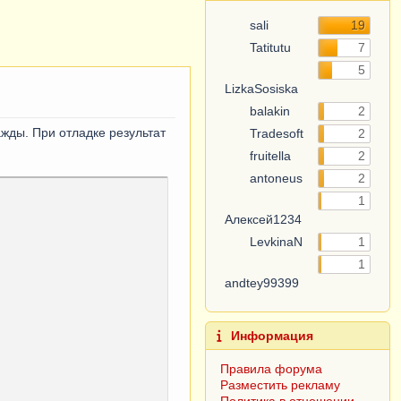
sali
19
Tatitutu
7
5
LizkaSosiska
balakin
2
жды. При отладке результат
Tradesoft
2
fruitella
2
antoneus
2
1
Алексей1234
LevkinaN
1
1
andtey99399
Информация
Правила форума
Разместить рекламу