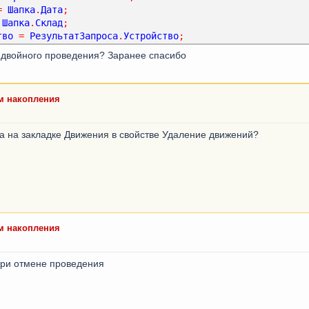
=
Шапка
.
Дата
;
Шапка
.
Склад
;
тво
=
РезультатЗапроса
.
Устройство
;
   ВТ КАК ВТ)) КАК РегистрОстатковОстатки"
;
тво
=
РезультатЗапроса
.
Количество
;
р
(
"Дата"
,
Шапка
.
Дата
);
у двойного проведения? Заранее спасибо
РезультатЗапроса
.
Сумма
;
р
(
"Склад"
,
Шапка
.
Склад
);
;
ам накопления
нта на закладке Движения в свойстве Удаление движений?
ам накопления
при отмене проведения