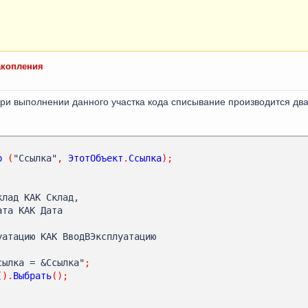
акопления
при выполнении данного участка кода списывание производится два
р
(
"Ссылка"
,
ЭтотОбъект
.
Ссылка
);
Ссылка = &Ссылка"
;
().
Выбрать
();