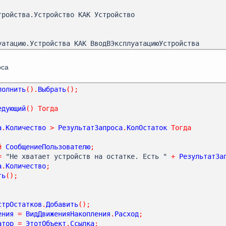
оса
полнить
().
Выбрать
();
едующий
()
Тогда
а
.
Количество
>
РезультатЗапроса
.
КолОстаток
Тогда
й
СообщениеПользователю
;
=
 "Не хватает устройств на остатке. Есть " 
+
РезультатЗа
а
.
Количество
;
ть
();
стрОстатков
.
Добавить
();
ения
=
ВидДвиженияНакопления
.
Расход
;
атор
=
ЭтотОбъект
.
Ссылка
;