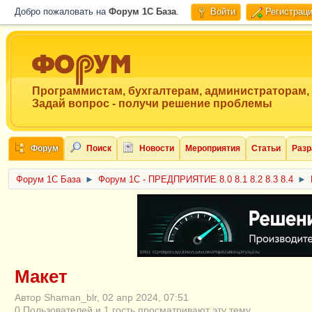
Добро пожаловать на
Форум 1C База
.
Войти
Регистрац
Программистам, бухгалтерам, администраторам,
Задай вопрос - получи решение проблемы
Форум
Поиск
Новости
Мероприятия
Статьи
Разр
Форум 1C База
►
Форум 1С - ПРЕДПРИЯТИЕ 8.0 8.1 8.2 8.3 8.4
►
ERID: CQH36pWzJqVJD4xVLsnhcU4hVPNjkBZe8KKxjJiYySyZAz
Макет
Автор Shaman_blr, 02 апр 2024, 07:51
0 Пользователей и 1 гость просматривают эту тему.