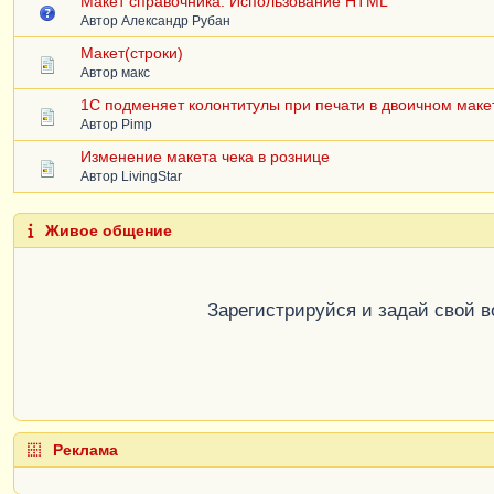
Макет справочника. Использование HTML
Автор
Александр Рубан
Макет(строки)
Автор
макс
1C подменяет колонтитулы при печати в двоичном маке
Автор
Pimp
Изменение макета чека в рознице
Автор
LivingStar
Живое общение
Зарегистрируйся и задай свой 
Реклама