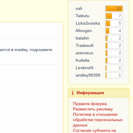
sali
19
Tatitutu
7
5
LizkaSosiska
Afinogen
4
balakin
2
ется в ячейку, подскажите
Tradesoft
2
antoneus
2
fruitella
2
LevkinaN
1
1
andtey99399
Информация
Правила форума
Разместить рекламу
Политика в отношении
обработки персональных