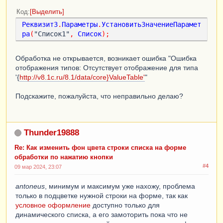
Код
Выделить
Реквизит3
.
Параметры
.
УстановитьЗначениеПарамет
ра
(
"Список1"
,
Список
);
Обработка не открывается, возникает ошибка "Ошибка
отображения типов: Отсутствует отображение для типа
'{
http://v8.1c.ru/8.1/data/core}ValueTable'
"
Подскажите, пожалуйста, что неправильно делаю?
Thunder19888
Re: Как изменить фон цвета строки списка на форме
обработки по нажатию кнопки
#4
09 мар 2024, 23:07
antoneus
, минимум и максимум уже нахожу, проблема
только в подцветке нужной строки на форме, так как
условное оформление
доступно только для
динамического списка, а его замоторить пока что не