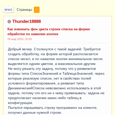
Страницы
1
ВНИЗ
Thunder19888
Как изменить фон цвета строки списка на форме
обработки по нажатию кнопки
09 мар 2024, 20:55
Добрый вечер. Столкнулся с такой задачей: Требуется
создать обработку, на форме которой располагается
список чисел, и по нажатию кнопки минимальное число
выделяется одним цветом, а максимальное другим.
Не могу решить эту задачу, потому что у реквизитов
формы типа СписокЗначений и ТаблицаЗначений, через
которые реализую список, нет в свойствах полей
условного форматирования, а реквизит типа
ДинамическийСписок невозможно использовать в этой
задаче, потому что его не к чему привязывать: задача не
предполагает наличие каких-либо таблиц в
конфигурации.
Пытался окрашивать строку программно на клиенте,
получил данные нужной строки.