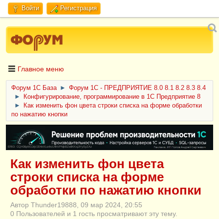
Войти
Регистрация
Главное меню
Форум 1C База
►
Форум 1С - ПРЕДПРИЯТИЕ 8.0 8.1 8.2 8.3 8.4
►
Конфигурирование, программирование в 1С Предприятие 8
►
Как изменить фон цвета строки списка на форме обработки
по нажатию кнопки
ERID: CQH36pWzJqVJD4xVLsnhcU4hVPNjkBZe8KKxjJiYySyZAz
Как изменить фон цвета
строки списка на форме
обработки по нажатию кнопки
Автор Thunder19888, 09 мар 2024, 20:55
0 Пользователей и 1 гость просматривают эту тему.