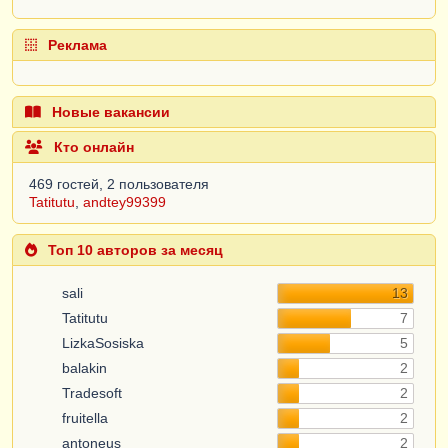
Реклама
Новые вакансии
Кто онлайн
469 гостей, 2 пользователя
Tatitutu
,
andtey99399
Топ 10 авторов за месяц
sali
13
Tatitutu
7
LizkaSosiska
5
balakin
2
Tradesoft
2
fruitella
2
antoneus
2