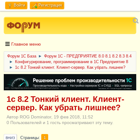
Войти
Регистрация
Главное меню
Форум 1C База
►
Форум 1С - ПРЕДПРИЯТИЕ 8.0 8.1 8.2 8.3 8.4
►
Конфигурирование, программирование в 1С Предприятие 8
►
1с 8.2 Тонкий клиент. Клиент-сервер. Как убрать лишнее?
ERID: CQH36pWzJqVJD4xVLsnhcU4hVPNjkBZe8KKxjJiYySyZAz
1с 8.2 Тонкий клиент. Клиент-
сервер. Как убрать лишнее?
Автор ROG Dominator, 19 фев 2018, 11:52
0 Пользователей и 1 гость просматривают эту тему.
Страницы
1
ВНИЗ