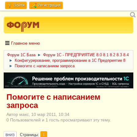
Войти
Регистрация
Главное меню
Форум 1C База
►
Форум 1С - ПРЕДПРИЯТИЕ 8.0 8.1 8.2 8.3 8.4
►
Конфигурирование, программирование в 1С Предприятие 8
►
Помогите с написанием запроса
ERID: CQH36pWzJqVJD4xVLsnhcU4hVPNjkBZe8KKxjJiYySyZAz
Помогите с написанием
запроса
Автор макс, 10 мар 2011, 10:34
0 Пользователей и 1 гость просматривают эту тему.
Страницы
1
ВНИЗ