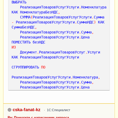
ВЫБРАТЬ
РеализацияТоваровУслугУслуги
.
Номенклатура
КАК
НоменклатураБезНДС
,
СУММА
(
РеализацияТоваровУслугУслуги
.
Сумма
-
РеализацияТоваровУслугУслуги
.
СуммаНДС
)
КАК
СуммаБезНДС
,
РеализацияТоваровУслугУслуги
.
Сумма
,
РеализацияТоваровУслугУслуги
.
Цена
ПОМЕСТИТЬ
безНДС
ИЗ
Документ
.
РеализацияТоваровУслуг
.
Услуги
КАК
РеализацияТоваровУслугУслуги
СГРУППИРОВАТЬ
ПО
РеализацияТоваровУслугУслуги
.
Номенклатура
,
РеализацияТоваровУслугУслуги
.
Сумма
,
РеализацияТоваровУслугУслуги
.
Цена
;
/////////////////////////////////////////////
///////////////////////////////////
cska-fanat-kz
1С:Специалист
ВЫБРАТЬ
РАЗРЕШЕННЫЕ
ОстаткиИОбороты
.
Счет
КАК
Счет
,
Re: Помогите с написанием запроса