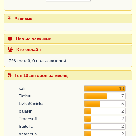
Реклама
Новые вакансии
Кто онлайн
798 гостей, 0 пользователей
Топ 10 авторов за месяц
sali
13
Tatitutu
7
LizkaSosiska
5
balakin
2
Tradesoft
2
fruitella
2
antoneus
2