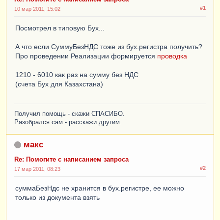
ОстаткиИОбороты
.
Субконто1
КАК
Субконто1
,
#1
10 мар 2011, 15:02
ОстаткиИОбороты
.
Субконто2
КАК
Субконто2
,
ОстаткиИОбороты
.
СуммаОборотКт
КАК
Посмотрел в типовую Бух...
БУОборотКт
,
ОстаткиИОбороты
.
Период
КАК
Период
,
А что если СуммуБезНДС тоже из бух.регистра получить?
безНДС
.
СуммаБезНДС
Про проведении Реализации формируется
проводка
ИЗ
1210 - 6010 как раз на сумму без НДС
РегистрБухгалтерии
.
Хозрасчетный
.
ОстаткиИОборо
(счета Бух для Казахстана)
ты
(
{
(
&
НачалоПериода
)
}
,
 {
(
&
КонецПериода
)
}
,
Месяц
 {
(
&
Периодичность
)
}
,
,
Счет
В
ИЕРАРХИИ
(
&
Счет
),
,
 {
(
Валюта
)
КАК
Валюта
,
Получил помощь - скажи СПАСИБО.
(
Субконто1
).*
КАК
Субконто1
,
(
Субконто2
).*
Разобрался сам - расскажи другим.
КАК
Субконто2
,
(
Субконто3
).*
КАК
Субконто3
,
(
Подразделение
).*
КАК
Подразделение
,
макс
(
Организация
).*
КАК
Организация
}
)
КАК
ОстаткиИОбороты
Re: Помогите с написанием запроса
ВНУТРЕННЕЕ
СОЕДИНЕНИЕ
безНДС
КАК
#2
17 мар 2011, 08:23
безНДС
ПО
ОстаткиИОбороты
.
Субконто2
=
суммаБезНдс не хранится в бух.регистре, ее можно
безНДС
.
НоменклатураБезНДС
только из документа взять