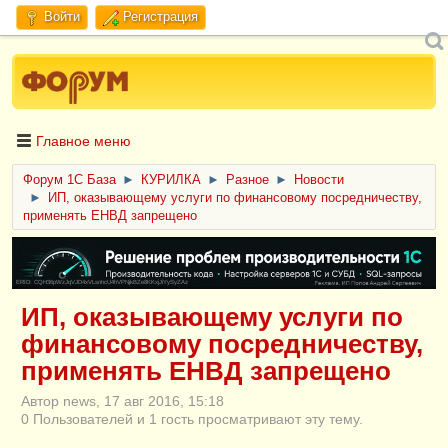
Войти
Регистрация
Главное меню
Форум 1C База
►
КУРИЛКА
►
Разное
►
Новости
►
ИП, оказывающему услуги по финансовому посредничеству,
применять ЕНВД запрещено
ERID: CQH36pWzJqVJD4xVLsnhcU4hVPNjkBZe8KKxjJiYySyZAz
ИП, оказывающему услуги по
финансовому посредничеству,
применять ЕНВД запрещено
Автор news, 17 авг 2016, 15:18
0 Пользователей и 1 гость просматривают эту тему.