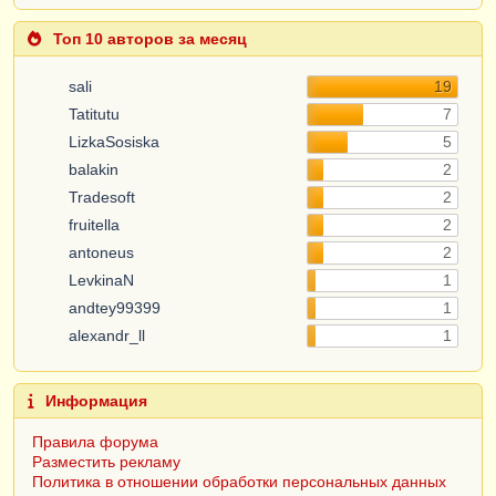
Топ 10 авторов за месяц
sali
19
Tatitutu
7
LizkaSosiska
5
balakin
2
Tradesoft
2
fruitella
2
antoneus
2
LevkinaN
1
andtey99399
1
alexandr_ll
1
Информация
Правила форума
Разместить рекламу
Политика в отношении обработки персональных данных