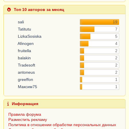
Топ 10 авторов за месяц
sali
19
Tatitutu
7
LizkaSosiska
5
Afinogen
4
fruitella
2
balakin
2
Tradesoft
2
antoneus
2
greeffon
1
Максим75
1
Информация
Правила форума
Разместить рекламу
Политика в отношении обработки персональных данных