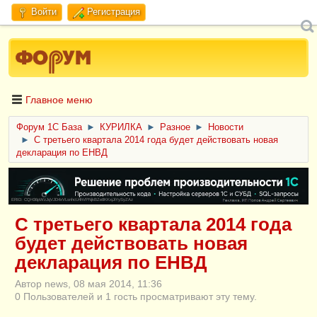
Войти
Регистрация
Главное меню
Форум 1C База
►
КУРИЛКА
►
Разное
►
Новости
►
С третьего квартала 2014 года будет действовать новая
декларация по ЕНВД
ERID: CQH36pWzJqVJD4xVLsnhcU4hVPNjkBZe8KKxjJiYySyZAz
С третьего квартала 2014 года
будет действовать новая
декларация по ЕНВД
Автор news, 08 мая 2014, 11:36
0 Пользователей и 1 гость просматривают эту тему.