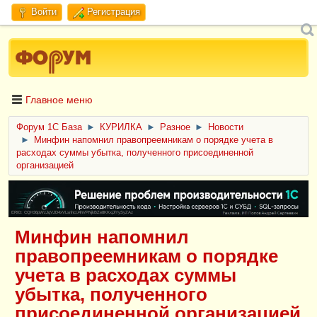
Войти
Регистрация
Главное меню
Форум 1C База
►
КУРИЛКА
►
Разное
►
Новости
►
Минфин напомнил правопреемникам о порядке учета в
расходах суммы убытка, полученного присоединенной
организацией
ERID: CQH36pWzJqVJD4xVLsnhcU4hVPNjkBZe8KKxjJiYySyZAz
Минфин напомнил
правопреемникам о порядке
учета в расходах суммы
убытка, полученного
присоединенной организацией