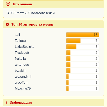
Кто онлайн
3 059 гостей, 0 пользователей
Топ 10 авторов за месяц
sali
16
Tatitutu
7
LizkaSosiska
5
Tradesoft
2
fruitella
2
antoneus
2
balakin
2
alexandr_ll
1
greeffon
1
Максим75
1
Информация