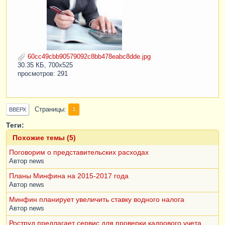
60cc49cbb90579092c8bb478eabc8dde.jpg
30.35 КБ, 700x525
просмотров: 291
Страницы
1
ВВЕРХ
Теги:
Похожие темы (5)
Поговорим о представительских расходах
Автор
news
Планы Минфина на 2015-2017 года
Автор
news
Минфин планирует увеличить ставку водного налога
Автор
news
Роструд предлагает сервис для проверки кадрового учета