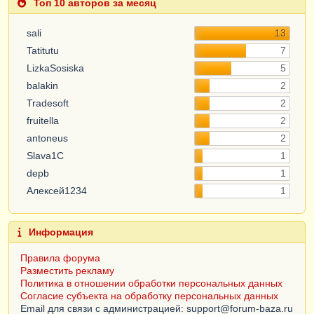
Топ 10 авторов за месяц
sali
13
Tatitutu
7
LizkaSosiska
5
balakin
2
Tradesoft
2
fruitella
2
antoneus
2
Slava1C
1
depb
1
Алексей1234
1
Информация
Правила форума
Разместить рекламу
Политика в отношении обработки персональных данных
Согласие субъекта на обработку персональных данных
Email для связи с администрацией: