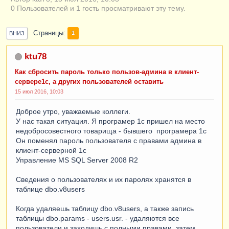
0 Пользователей и 1 гость просматривают эту тему.
Страницы
1
ВНИЗ
ktu78
Как сбросить пароль только пользов-админа в клиент-
сервере1с, а других пользователей оставить
15 июл 2016, 10:03
Доброе утро, уважаемые коллеги.
У нас такая ситуация. Я програмер 1с пришел на место
недобросовестного товарища - бывшего програмера 1с
Он поменял пароль пользователя с правами админа в
клиент-серверной 1с
Управление MS SQL Server 2008 R2
Сведения о пользователях и их паролях хранятся в
таблице dbo.v8users
Когда удаляешь таблицу dbo.v8users, а также запись
таблицы dbo.params - users.usr. - удаляются все
пользователи и заходишь с полными правами, затем