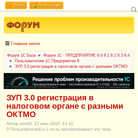
Войти
Регистрация
Главное меню
Форум 1C База
►
Форум 1С - ПРЕДПРИЯТИЕ 8.0 8.1 8.2 8.3 8.4
►
Пользователям 1С Предприятие 8
►
ЗУП 3.0 регистрация в налоговом органе с разными ОКТМО
ERID: CQH36pWzJqVJD4xVLsnhcU4hVPNjkBZe8KKxjJiYySyZAz
ЗУП 3.0 регистрация в
налоговом органе с разными
ОКТМО
Автор smr63, 12 июн 2016, 13:10
0 Пользователей и 1 гость просматривают эту тему.