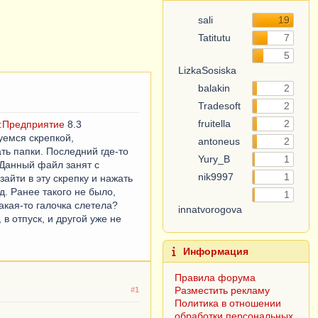
sali
19
Tatitutu
7
5
LizkaSosiska
balakin
2
Tradesoft
2
fruitella
2
:Предприятие
8.3
зуемся скрепкой,
antoneus
2
ть папки. Последний где-то
Yury_B
1
 Данный файл занят с
nik9997
1
айти в эту скрепку и нажать
д. Ранее такого не было,
1
акая-то галочка слетела?
innatvorogova
в отпуск, и другой уже не
Информация
Правила форума
Разместить рекламу
#1
Политика в отношении
обработки персональных