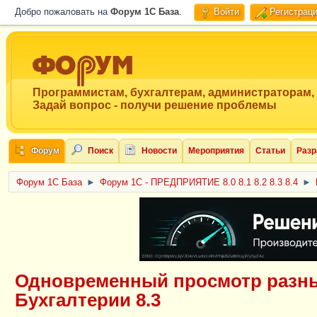
Добро пожаловать на
Форум 1C База
.
Войти
Регистрац
Программистам, бухгалтерам, администраторам,
Задай вопрос - получи решение проблемы
Форум
Поиск
Новости
Мероприятия
Статьи
Разр
Форум 1C База
►
Форум 1С - ПРЕДПРИЯТИЕ 8.0 8.1 8.2 8.3 8.4
►
ERID: CQH36pWzJqVJD4xVLsnhcU4hVPNjkBZe8KKxjJiYySyZAz
Одновременный просмотр разны
Бухгалтерии 8.3