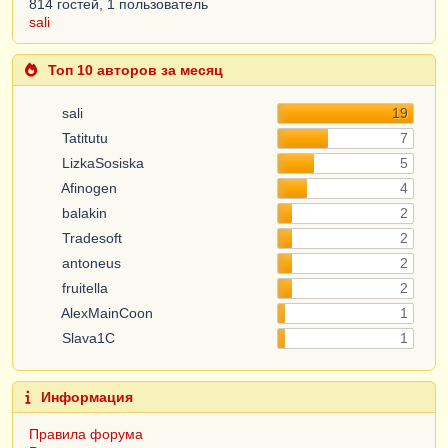
814 гостей, 1 пользователь
sali
Топ 10 авторов за месяц
sali
19
Tatitutu
7
LizkaSosiska
5
Afinogen
4
balakin
2
Tradesoft
2
antoneus
2
fruitella
2
AlexMainCoon
1
Slava1C
1
Информация
Правила форума