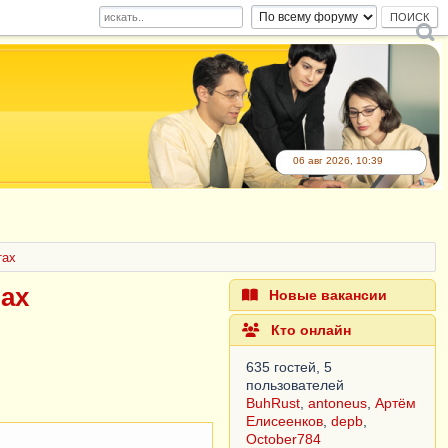
06 авг 2026, 10:39
тах
тах
Новые вакансии
Кто онлайн
635 гостей, 5
пользователей
BuhRust
,
antoneus
,
Артём
Елисеенков
,
depb
,
October784