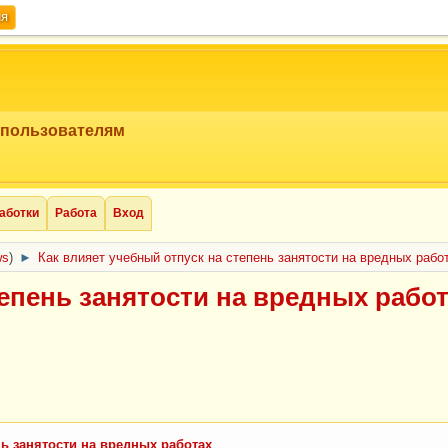
ия
 пользователям
аботки
Работа
Вход
ws
)
►
Как влияет учебный отпуск на степень занятости на вредных рабо
тепень занятости на вредных рабо
нь занятости на вредных работах