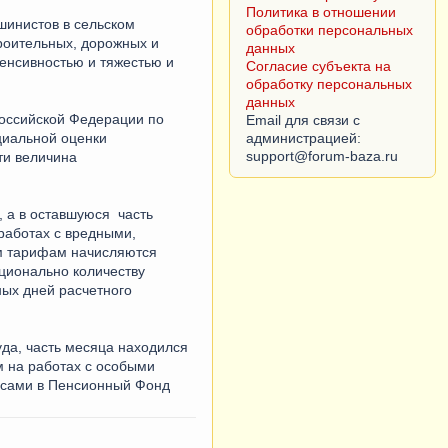
Политика в отношении
шинистов в сельском
обработки персональных
троительных, дорожных и
данных
енсивностью и тяжестью и
Согласие субъекта на
обработку персональных
данных
Российской Федерации по
Email для связи с
циальной оценки
администрацией:
ти величина
, а в оставшуюся часть
работах с вредными,
м тарифам начисляются
ционально количеству
ых дней расчетного
уда, часть месяца находился
ым на работах с особыми
носами в Пенсионный Фонд