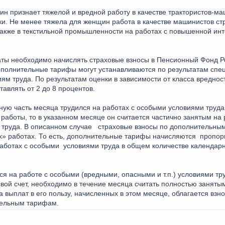
 признает тяжелой и вредной работу в качестве трактористов-ма
ики. Не менее тяжела для женщин работа в качестве машинистов с
также в текстильной промышленности на работах с повышенной инт
латы необходимо начислять страховые взносы в Пенсионный Фонд 
полнительные тарифы могут устанавливаются по результатам спе
иям труда. По результатам оценки в зависимости от класса вреднос
авлять от 2 до 8 процентов.
нную часть месяца трудился на работах с особыми условиями труда
работы, то в указанном месяце он считается частично занятым на 
труда. В описанном случае страховые взносы по дополнительны
ых» работах. То есть, дополнительные тарифы начисляются пропор
работах с особыми условиями труда в общем количестве календарн
ся на работе с особыми (вредными, опасными и т.п.) условиями тр
 свой счет, необходимо в течение месяца считать полностью занят
а выплат в его пользу, начисленных в этом месяце, облагается вз
тельным тарифам.