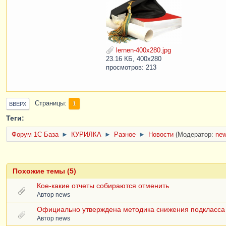
lernen-400x280.jpg
23.16 КБ, 400x280
просмотров: 213
Страницы
1
ВВЕРХ
Теги:
Форум 1C База
►
КУРИЛКА
►
Разное
►
Новости
(Модератор:
ne
Похожие темы (5)
Кое-какие отчеты собираются отменить
Автор
news
Официально утверждена методика снижения подкласса и
Автор
news