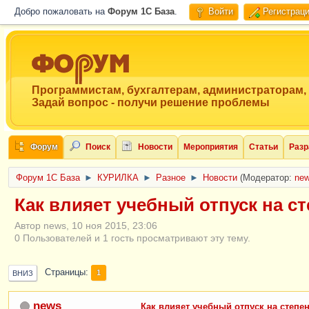
Добро пожаловать на
Форум 1C База
.
Войти
Регистрац
Программистам, бухгалтерам, администраторам,
Задай вопрос - получи решение проблемы
Форум
Поиск
Новости
Мероприятия
Статьи
Разр
Форум 1C База
►
КУРИЛКА
►
Разное
►
Новости
(Модератор:
ne
Как влияет учебный отпуск на с
Автор news, 10 ноя 2015, 23:06
0 Пользователей и 1 гость просматривают эту тему.
Страницы
1
ВНИЗ
news
Как влияет учебный отпуск на степе