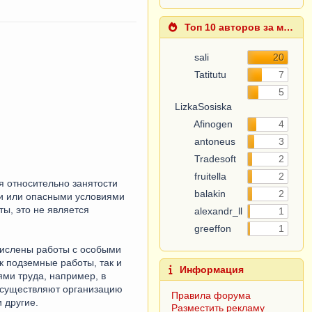
Топ 10 авторов за месяц
sali
20
Tatitutu
7
5
LizkaSosiska
Afinogen
4
antoneus
3
Tradesoft
2
fruitella
2
я относительно занятости
balakin
2
ми или опасными условиями
ты, это не является
alexandr_ll
1
greeffon
1
ечислены работы с особыми
к подземные работы, так и
Информация
ями труда, например, в
 осуществляют организацию
Правила форума
 другие.
Разместить рекламу