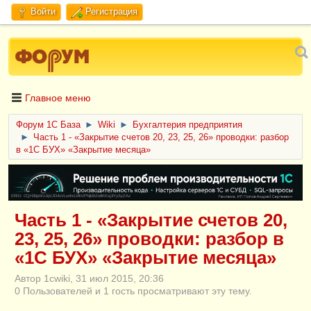
Войти
Регистрация
Главное меню
Форум 1C База
►
Wiki
►
Бухгалтерия предприятия
►
Часть 1 - «Закрытие счетов 20, 23, 25, 26» проводки: разбор
в «1С БУХ» «Закрытие месяца»
ERID: CQH36pWzJqVJD4xVLsnhcU4hVPNjkBZe8KKxjJiYySyZAz
Часть 1 - «Закрытие счетов 20,
23, 25, 26» проводки: разбор в
«1С БУХ» «Закрытие месяца»
Автор 1cwiki, 31 июл 2015, 20:36
0 Пользователей и 1 гость просматривают эту тему.