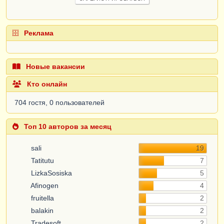
Реклама
Новые вакансии
Кто онлайн
704 гостя, 0 пользователей
Топ 10 авторов за месяц
sali
19
Tatitutu
7
LizkaSosiska
5
Afinogen
4
fruitella
2
balakin
2
Tradesoft
2