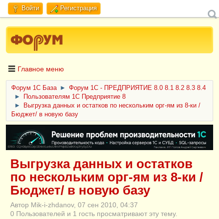
Войти
Регистрация
Главное меню
Форум 1C База
►
Форум 1С - ПРЕДПРИЯТИЕ 8.0 8.1 8.2 8.3 8.4
►
Пользователям 1С Предприятие 8
►
Выгрузка данных и остатков по нескольким орг-ям из 8-ки /
Бюджет/ в новую базу
ERID: CQH36pWzJqVJD4xVLsnhcU4hVPNjkBZe8KKxjJiYySyZAz
Выгрузка данных и остатков
по нескольким орг-ям из 8-ки /
Бюджет/ в новую базу
Автор Mik-i-zhdanov, 07 сен 2010, 04:37
0 Пользователей и 1 гость просматривают эту тему.