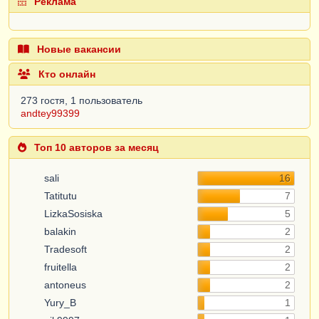
Реклама
Новые вакансии
Кто онлайн
273 гостя, 1 пользователь
andtey99399
Топ 10 авторов за месяц
sali
16
Tatitutu
7
LizkaSosiska
5
balakin
2
Tradesoft
2
fruitella
2
antoneus
2
Yury_B
1