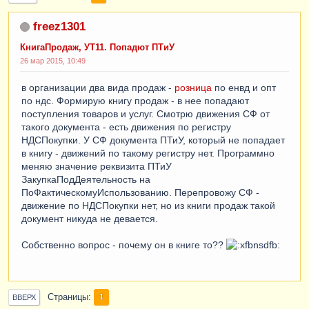
freez1301
КнигаПродаж, УТ11. Попадют ПТиУ
26 мар 2015, 10:49
в организации два вида продаж -
розница
по енвд и опт
по ндс. Формирую книгу продаж - в нее попадают
поступления товаров и услуг. Смотрю движения СФ от
такого документа - есть движения по регистру
НДСПокупки. У СФ документа ПТиУ, который не попадает
в книгу - движений по такому регистру нет. Программно
меняю значение реквизита ПТиУ
ЗакупкаПодДеятельность на
ПоФактическомуИспользованию. Перепровожу СФ -
движение по НДСПокупки нет, но из книги продаж такой
документ никуда не девается.
Собственно вопрос - почему он в книге то??
Страницы
1
ВВЕРХ