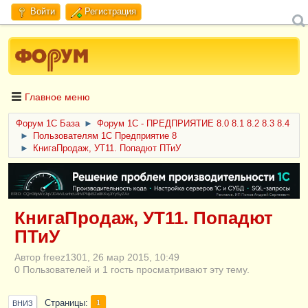
Войти
Регистрация
Главное меню
Форум 1C База
►
Форум 1С - ПРЕДПРИЯТИЕ 8.0 8.1 8.2 8.3 8.4
►
Пользователям 1С Предприятие 8
►
КнигаПродаж, УТ11. Попадют ПТиУ
ERID: CQH36pWzJqVJD4xVLsnhcU4hVPNjkBZe8KKxjJiYySyZAz
КнигаПродаж, УТ11. Попадют
ПТиУ
Автор freez1301, 26 мар 2015, 10:49
0 Пользователей и 1 гость просматривают эту тему.
Страницы
1
ВНИЗ