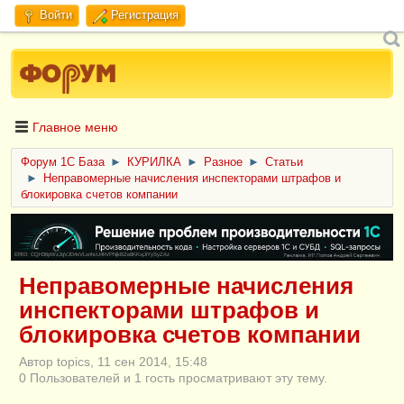
Войти
Регистрация
Главное меню
Форум 1C База
►
КУРИЛКА
►
Разное
►
Статьи
►
Неправомерные начисления инспекторами штрафов и
блокировка счетов компании
ERID: CQH36pWzJqVJD4xVLsnhcU4hVPNjkBZe8KKxjJiYySyZAz
Неправомерные начисления
инспекторами штрафов и
блокировка счетов компании
Автор topics, 11 сен 2014, 15:48
0 Пользователей и 1 гость просматривают эту тему.