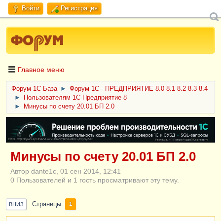
Войти
Регистрация
Главное меню
Форум 1C База
►
Форум 1С - ПРЕДПРИЯТИЕ 8.0 8.1 8.2 8.3 8.4
►
Пользователям 1С Предприятие 8
►
Минусы по счету 20.01 БП 2.0
ERID: CQH36pWzJqVJD4xVLsnhcU4hVPNjkBZe8KKxjJiYySyZAz
Минусы по счету 20.01 БП 2.0
Автор dante1c, 01 сен 2014, 12:41
0 Пользователей и 1 гость просматривают эту тему.
Страницы
1
ВНИЗ