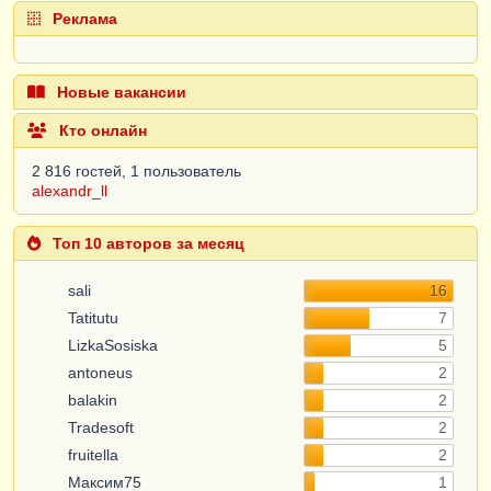
Реклама
Новые вакансии
Кто онлайн
2 816 гостей, 1 пользователь
alexandr_ll
Топ 10 авторов за месяц
sali
16
Tatitutu
7
LizkaSosiska
5
antoneus
2
balakin
2
Tradesoft
2
fruitella
2
Максим75
1