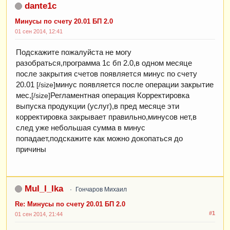
dante1c
Минусы по счету 20.01 БП 2.0
01 сен 2014, 12:41
Подскажите пожалуйста не могу
разобраться,программа 1с бп 2.0,в одном месяце
после закрытия счетов появляется минус по счету
20.01
минус появляется после операции закрытие
[/size]
мес,
Регламентная операция Корректировка
[/size]
выпуска продукции (услуг),в пред месяце эти
корректировка закрывает правильно,минусов нет,в
след уже небольшая сумма в минус
попадает,подскажите как можно докопаться до
причины
MuI_I_Ika
Гончаров Михаил
Re: Минусы по счету 20.01 БП 2.0
#1
01 сен 2014, 21:44